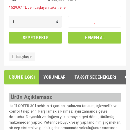
Fiyat
4.830,00 TL + KDV
* 529,97 TL den başlayan taksitlerle!!
SEPETE EKLE
HEMEN AL
Karşılaştır
ÜRÜN BİLGİSİ
YORUMLAR
TAKSİT SEÇENEKLERİ
ÖN
Ürün Açıklaması:
Hafif SOFER 30 l şehir sırt çantası yalnızca tasarım, işlevsellik ve
konfor taleplerini karşılamakla kalmaz, aynı zamanda çevre
dostudur. Dayanıklı ve doğaya yük olmayan geri dönüştürülmüş
malzemeden yaptık. Yeterince büyük ve iyi yapılandırılmış iç mekan,
bir cep sistemi ve günlük şehir ormanında yolculuğunuz sırasında