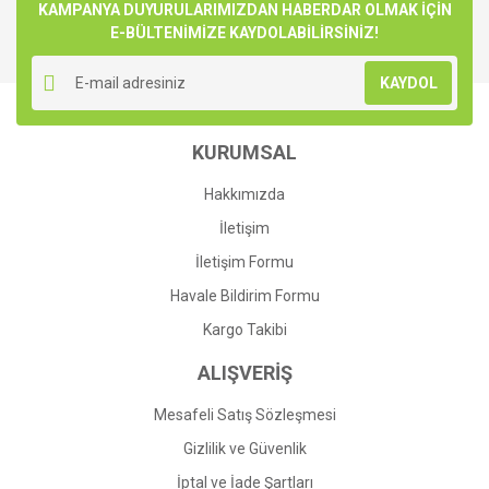
Görüş ve önerileriniz için teşekkür ederiz.
KAMPANYA DUYURULARIMIZDAN HABERDAR OLMAK İÇİN
E-BÜLTENİMİZE KAYDOLABİLİRSİNİZ!
Yorum Yaz
Ürün resmi kalitesiz, bozuk veya görüntülenemiyor.
KAYDOL
Ürün açıklamasında eksik bilgiler bulunuyor.
Ürün bilgilerinde hatalar bulunuyor.
KURUMSAL
Ürün fiyatı diğer sitelerden daha pahalı.
Bu ürüne benzer farklı alternatifler olmalı.
Hakkımızda
İletişim
İletişim Formu
Havale Bildirim Formu
Gönder
Kargo Takibi
ALIŞVERİŞ
Mesafeli Satış Sözleşmesi
Gizlilik ve Güvenlik
İptal ve İade Şartları