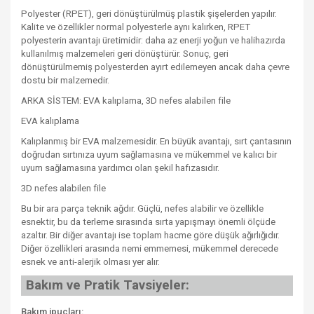
Polyester (RPET), geri dönüştürülmüş plastik şişelerden yapılır.
Kalite ve özellikler normal polyesterle aynı kalırken, RPET
polyesterin avantajı üretimidir: daha az enerji yoğun ve halihazırda
kullanılmış malzemeleri geri dönüştürür. Sonuç, geri
dönüştürülmemiş polyesterden ayırt edilemeyen ancak daha çevre
dostu bir malzemedir.
ARKA SİSTEM: EVA kalıplama, 3D nefes alabilen file
EVA kalıplama
Kalıplanmış bir EVA malzemesidir. En büyük avantajı, sırt çantasının
doğrudan sırtınıza uyum sağlamasına ve mükemmel ve kalıcı bir
uyum sağlamasına yardımcı olan şekil hafızasıdır.
3D nefes alabilen file
Bu bir ara parça teknik ağdır. Güçlü, nefes alabilir ve özellikle
esnektir, bu da terleme sırasında sırta yapışmayı önemli ölçüde
azaltır. Bir diğer avantajı ise toplam hacme göre düşük ağırlığıdır.
Diğer özellikleri arasında nemi emmemesi, mükemmel derecede
esnek ve anti-alerjik olması yer alır.
Bakım ve Pratik Tavsiyeler:
Bakım ipuçları: