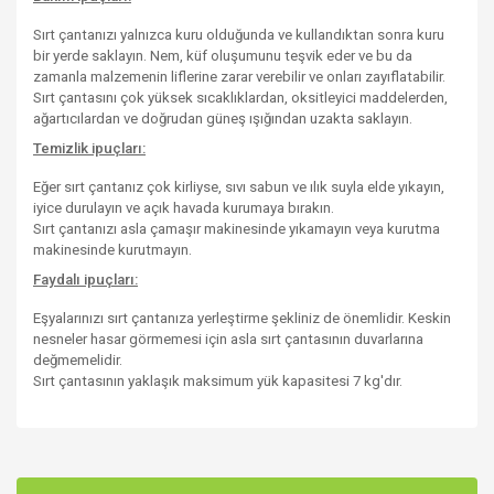
Sırt çantanızı yalnızca kuru olduğunda ve kullandıktan sonra kuru
bir yerde saklayın. Nem, küf oluşumunu teşvik eder ve bu da
zamanla malzemenin liflerine zarar verebilir ve onları zayıflatabilir.
Sırt çantasını çok yüksek sıcaklıklardan, oksitleyici maddelerden,
ağartıcılardan ve doğrudan güneş ışığından uzakta saklayın.
Temizlik ipuçları:
Eğer sırt çantanız çok kirliyse, sıvı sabun ve ılık suyla elde yıkayın,
iyice durulayın ve açık havada kurumaya bırakın.
Sırt çantanızı asla çamaşır makinesinde yıkamayın veya kurutma
makinesinde kurutmayın.
Faydalı ipuçları:
Eşyalarınızı sırt çantanıza yerleştirme şekliniz de önemlidir. Keskin
nesneler hasar görmemesi için asla sırt çantasının duvarlarına
değmemelidir.
Sırt çantasının yaklaşık maksimum yük kapasitesi 7 kg'dır.
Bu ürünün fiyat bilgisi, resim, ürün açıklamalarında ve diğer
konularda yetersiz gördüğünüz noktaları öneri formunu
Bu ürüne ilk yorumu siz yapın!
kullanarak tarafımıza iletebilirsiniz.