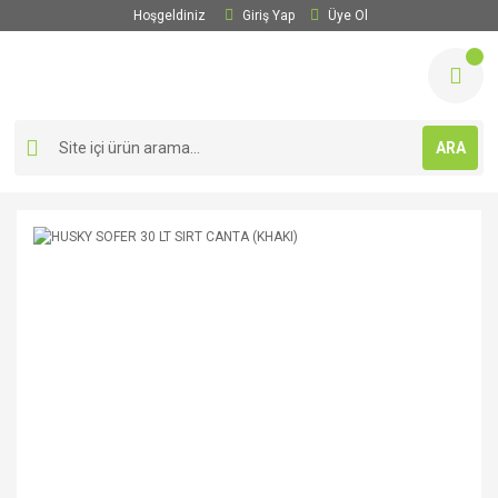
Hoşgeldiniz
Giriş Yap
Üye Ol
ARA