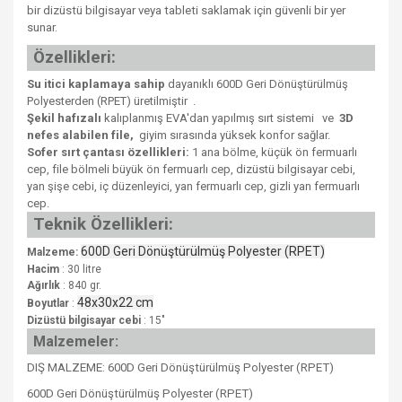
bir dizüstü bilgisayar veya tableti saklamak için güvenli bir yer
sunar.
Özellikleri:
Su itici kaplamaya sahip
dayanıklı 600D Geri Dönüştürülmüş
Polyesterden (RPET) üretilmiştir
.
Şekil hafızalı
kalıplanmış EVA'dan yapılmış sırt sistemi
ve
3D
nefes alabilen file,
giyim sırasında yüksek konfor sağlar.
Sofer sırt çantası özellikleri:
1 ana bölme, küçük ön fermuarlı
cep, file bölmeli büyük ön fermuarlı cep, dizüstü bilgisayar cebi,
yan şişe cebi, iç düzenleyici, yan fermuarlı cep, gizli yan fermuarlı
cep.
Teknik Özellikleri:
600D Geri Dönüştürülmüş Polyester (RPET)
Malzeme:
Hacim
: 30 litre
Ağırlık
: 840 gr.
48x30x22 cm
Boyutlar
:
Dizüstü bilgisayar cebi
: 15"
Malzemeler:
DIŞ MALZEME: 600D Geri Dönüştürülmüş Polyester (RPET)
600D Geri Dönüştürülmüş Polyester (RPET)