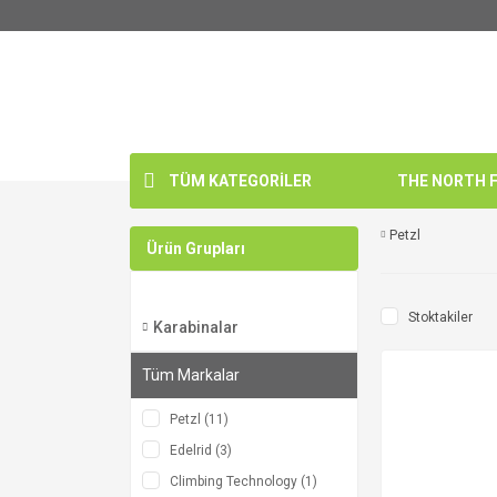
TÜM KATEGORİLER
THE NORTH FA
Petzl
Ürün Grupları
Stoktakiler
Karabinalar
Tüm Markalar
Petzl (11)
Edelrid (3)
Climbing Technology (1)