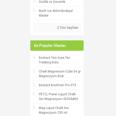
Gizlilik ve Güvenlik
North Ice Antimikrobiyal
Maske
Tüm Sayfalar
En Populer Olanlar
Bestard Teix Gore-Tex
Trekking Botu
Chalk Magnesium Cube 56 gr
Magnezyum Blok
Bestard Breithorn Pro GTX
PETZL Power Liquid Chalk
Sıvı Magnezyum S035AA00
Mag Liquid Chalk Sıvı
Magnezyum 250 ml