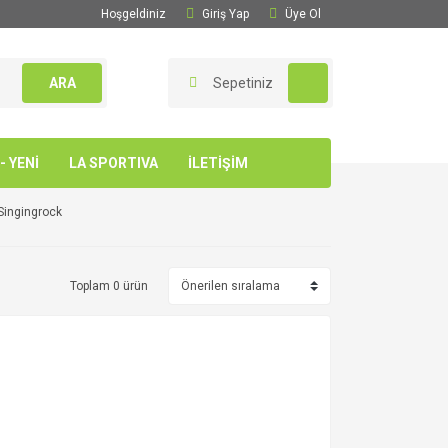
Hoşgeldiniz
Giriş Yap
Üye Ol
ARA
Sepetiniz
 YENİ
LA SPORTIVA
İLETİŞİM
Singingrock
Toplam 0 ürün