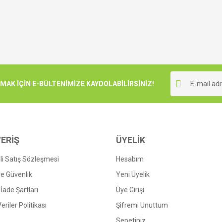
K İÇİN E-BÜLTENİMİZE KAYDOLABİLİRSİNİZ!
ERİŞ
ÜYELİK
i Satış Sözleşmesi
Hesabım
 ve Güvenlik
Yeni Üyelik
 İade Şartları
Üye Girişi
Veriler Politikası
Şifremi Unuttum
Sepetiniz