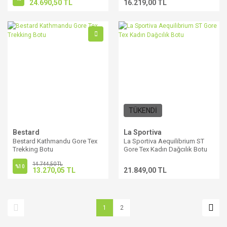
24.690,50 TL
16.219,00 TL
TÜKENDİ
Bestard
La Sportiva
Bestard Kathmandu Gore Tex
La Sportiva Aequilibrium ST
Trekking Botu
Gore Tex Kadın Dağcılık Botu
14.744,50 TL
%10
13.270,05 TL
21.849,00 TL
1
2