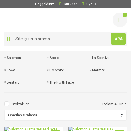
Hoşgeldiniz
Giriş Yap
Üye Ol
ARA
Salomon
Asolo
La Sportiva
Lowa
Dolomite
Marmot
Bestard
The North Face
Stoktakiler
Toplam 45 ürün