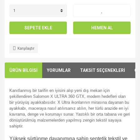
SEPETE EKLE
HEMEN AL
Karşılaştır
ÜRÜN BİLGİSİ
YORUMLAR
TAKSİT SEÇENEKLERİ
ÖN
Kanıtlanmış bir tarifin en iyisini alıp yeni dış mekan için
şekillendiren Salomon X ULTRA 360 GTX, modern hedefleri olan
bir yürüyüş ayakkabısıdır. X Ultra ikonlarının mirasına dayanan bu
ayakkabı, maceraya nasıl atılırsanız atılın, her türlü arazide en iyi
kavrama, denge ve korumayı sunar. Yastıklı bir orta tabana ve geri
dönüştürülmüş malzemelerden yapılmış zengin tekstil sayaya
sahiptir.
Yüksek sürtünme dayanımına sahip sentetik tekstil ve