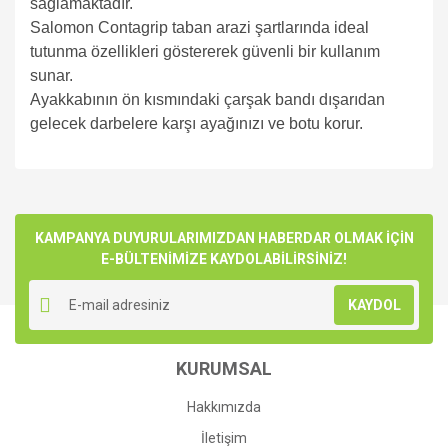
sağlamaktadır.
Salomon Contagrip taban arazi şartlarında ideal
tutunma özellikleri göstererek güvenli bir kullanım
sunar.
Ayakkabının ön kısmındaki çarşak bandı dışarıdan
gelecek darbelere karşı ayağınızı ve botu korur.
Bu ürünün fiyat bilgisi, resim, ürün açıklamalarında ve diğer
konularda yetersiz gördüğünüz noktaları öneri formunu
Bu ürüne ilk yorumu siz yapın!
kullanarak tarafımıza iletebilirsiniz.
Görüş ve önerileriniz için teşekkür ederiz.
KAMPANYA DUYURULARIMIZDAN HABERDAR OLMAK İÇİN
E-BÜLTENİMİZE KAYDOLABİLİRSİNİZ!
Yorum Yaz
Ürün resmi kalitesiz, bozuk veya görüntülenemiyor.
KAYDOL
Ürün açıklamasında eksik bilgiler bulunuyor.
Ürün bilgilerinde hatalar bulunuyor.
KURUMSAL
Ürün fiyatı diğer sitelerden daha pahalı.
Bu ürüne benzer farklı alternatifler olmalı.
Hakkımızda
İletişim