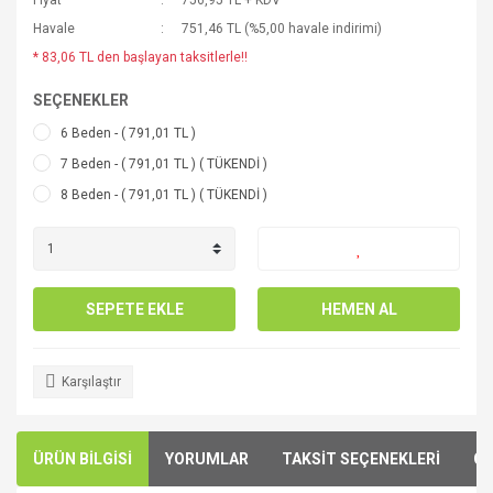
Fiyat
756,95 TL + KDV
Havale
751,46 TL (%5,00 havale indirimi)
* 83,06 TL den başlayan taksitlerle!!
SEÇENEKLER
6 Beden - ( 791,01 TL )
7 Beden - ( 791,01 TL ) ( TÜKENDİ )
8 Beden - ( 791,01 TL ) ( TÜKENDİ )
SEPETE EKLE
HEMEN AL
Karşılaştır
ÜRÜN BİLGİSİ
YORUMLAR
TAKSİT SEÇENEKLERİ
ÖN