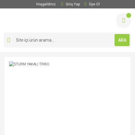
Hoşgeldiniz
Giriş Yap
Üye Ol
ARA