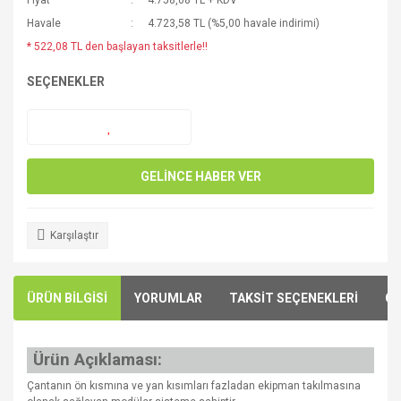
Fiyat
4.758,08 TL + KDV
Havale
4.723,58 TL (%5,00 havale indirimi)
* 522,08 TL den başlayan taksitlerle!!
SEÇENEKLER
GELİNCE HABER VER
Karşılaştır
ÜRÜN BİLGİSİ
YORUMLAR
TAKSİT SEÇENEKLERİ
ÖN
Ürün Açıklaması:
Çantanın ön kısmına ve yan kısımları fazladan ekipman takılmasına