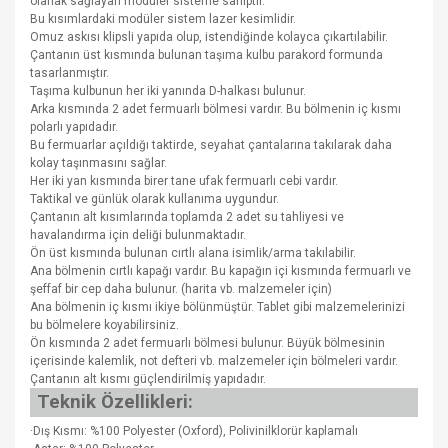
olanak sağlayan modüler sisteme sahiptir.
Bu kısımlardaki modüler sistem lazer kesimlidir.
Omuz askısı klipsli yapıda olup, istendiğinde kolayca çıkartılabilir.
Çantanın üst kısmında bulunan taşıma kulbu parakord formunda
tasarlanmıştır.
Taşıma kulbunun her iki yanında D-halkası bulunur.
Arka kısmında 2 adet fermuarlı bölmesi vardır. Bu bölmenin iç kısmı
polarlı yapıdadır.
Bu fermuarlar açıldığı taktirde, seyahat çantalarına takılarak daha
kolay taşınmasını sağlar.
Her iki yan kısmında birer tane ufak fermuarlı cebi vardır.
Taktikal ve günlük olarak kullanıma uygundur.
Çantanın alt kısımlarında toplamda 2 adet su tahliyesi ve
havalandırma için deliği bulunmaktadır.
Ön üst kısmında bulunan cırtlı alana isimlik/arma takılabilir.
Ana bölmenin cırtlı kapağı vardır. Bu kapağın içi kısmında fermuarlı ve
şeffaf bir cep daha bulunur. (harita vb. malzemeler için)
Ana bölmenin iç kısmı ikiye bölünmüştür. Tablet gibi malzemelerinizi
bu bölmelere koyabilirsiniz.
Ön kısmında 2 adet fermuarlı bölmesi bulunur. Büyük bölmesinin
içerisinde kalemlik, not defteri vb. malzemeler için bölmeleri vardır.
Çantanın alt kısmı güçlendirilmiş yapıdadır.
Teknik Özellikleri:
·Dış Kısmı: %100 Polyester (Oxford), Polivinilklorür kaplamalı