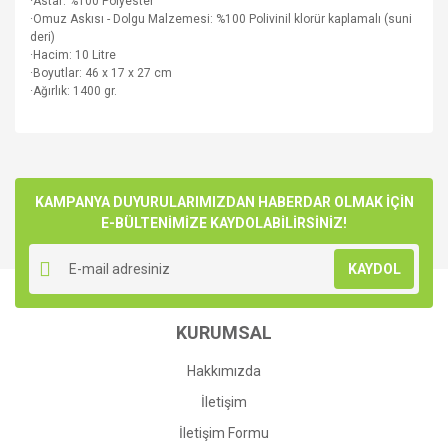
·Astar: %100 Polyester
·Omuz Askısı - Dolgu Malzemesi: %100 Polivinil klorür kaplamalı (suni
deri)
·Hacim: 10 Litre
·Boyutlar: 46 x 17 x 27 cm
·Ağırlık: 1400 gr.
Bu ürünün fiyat bilgisi, resim, ürün açıklamalarında ve diğer
konularda yetersiz gördüğünüz noktaları öneri formunu
Bu ürüne ilk yorumu siz yapın!
kullanarak tarafımıza iletebilirsiniz.
Görüş ve önerileriniz için teşekkür ederiz.
KAMPANYA DUYURULARIMIZDAN HABERDAR OLMAK İÇİN
E-BÜLTENİMİZE KAYDOLABİLİRSİNİZ!
Yorum Yaz
Ürün resmi kalitesiz, bozuk veya görüntülenemiyor.
KAYDOL
Ürün açıklamasında eksik bilgiler bulunuyor.
Ürün bilgilerinde hatalar bulunuyor.
KURUMSAL
Ürün fiyatı diğer sitelerden daha pahalı.
Bu ürüne benzer farklı alternatifler olmalı.
Hakkımızda
İletişim
İletişim Formu