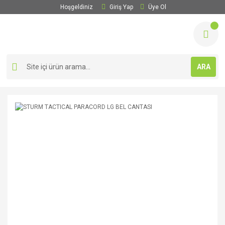
Hoşgeldiniz
Giriş Yap
Üye Ol
ARA