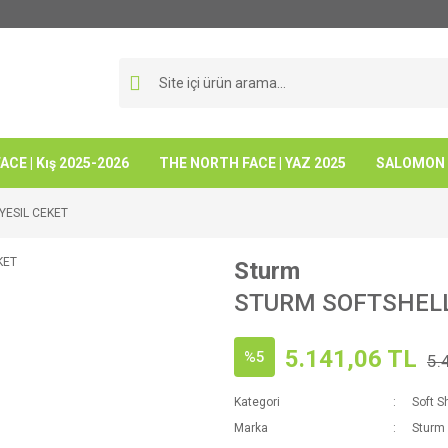
CE | Kış 2025-2026
THE NORTH FACE | YAZ 2025
SALOMON -
YESIL CEKET
Sturm
STURM SOFTSHELL
5.141,06 TL
%5
5.
Kategori
Soft S
Marka
Sturm