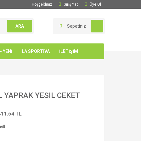
Hoşgeldiniz
Giriş Yap
Üye Ol
ARA
Sepetiniz
 YENİ
LA SPORTIVA
İLETİŞİM
 YAPRAK YESIL CEKET
411,64 TL
hell