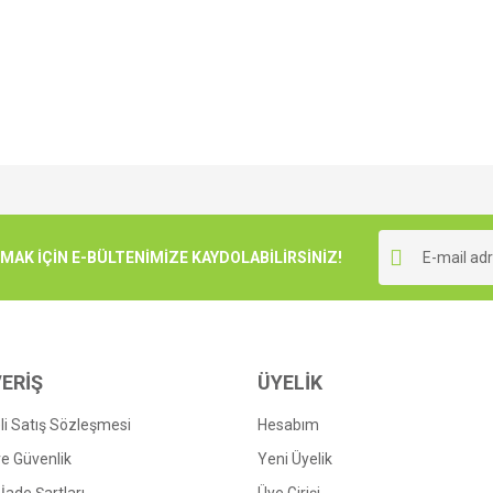
e diğer konularda yetersiz gördüğünüz noktaları öneri formunu kullanarak tarafımı
Bu ürüne ilk yorumu siz yapın!
r.
K İÇİN E-BÜLTENİMİZE KAYDOLABİLİRSİNİZ!
Yorum Yaz
ERİŞ
ÜYELİK
i Satış Sözleşmesi
Hesabım
 ve Güvenlik
Yeni Üyelik