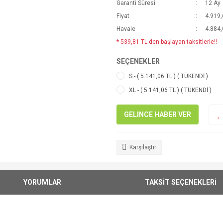
Garanti Süresi
12 Ay
Fiyat
4.919,
Havale
4.884,
* 539,81 TL den başlayan taksitlerle!!
SEÇENEKLER
S - ( 5.141,06 TL ) ( TÜKENDİ )
XL - ( 5.141,06 TL ) ( TÜKENDİ )
GELİNCE HABER VER
Karşılaştır
YORUMLAR
TAKSİT SEÇENEKLERİ