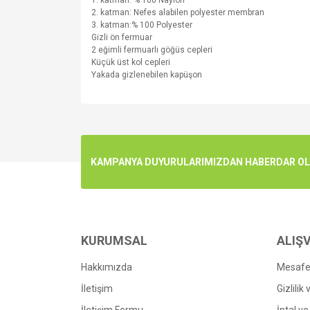
1.
katman
: % 100
Naylon
2.
katman
:
Nefes
alabilen p
olyester
membran
3.
katman
:
% 100 Polyester
Gizli
ön
fermuar
2
eğimli
fermuarlı
göğüs
cepler
i
Küçük
üst kol
cepler
i
Yakada
gizlenebilen
kapüşon
Bu ürünün fiyat bilgisi, resim, ürün açıklamalarında v
Görüş ve önerileriniz için teşekkür ederiz.
Ürün resmi kalitesiz, bozuk veya görüntülenemiyo
KAMPANYA DUYURULARIMIZDAN HABERDAR OLMA
Ürün açıklamasında eksik bilgiler bulunuyor.
Ürün bilgilerinde hatalar bulunuyor.
Ürün fiyatı diğer sitelerden daha pahalı.
Bu ürüne benzer farklı alternatifler olmalı.
KURUMSAL
ALIŞV
Hakkımızda
Mesafel
İletişim
Gizlilik