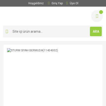
Hoşgeldiniz
Giriş Yap
Üye Ol
ARA