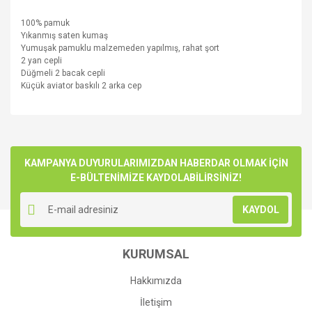
100% pamuk
Yıkanmış
saten
kumaş
Yumuşak pamuklu
malzemeden yapılmış
, rahat
şort
2 yan
cepli
Düğmeli
2
bacak
cepli
K
üçük
a
viator
baskılı 2
arka
cep
Bu ürünün fiyat bilgisi, resim, ürün açıklamalarında ve diğer
konularda yetersiz gördüğünüz noktaları öneri formunu
Bu ürüne ilk yorumu siz yapın!
kullanarak tarafımıza iletebilirsiniz.
Görüş ve önerileriniz için teşekkür ederiz.
KAMPANYA DUYURULARIMIZDAN HABERDAR OLMAK İÇİN
E-BÜLTENİMİZE KAYDOLABİLİRSİNİZ!
Yorum Yaz
Ürün resmi kalitesiz, bozuk veya görüntülenemiyor.
KAYDOL
Ürün açıklamasında eksik bilgiler bulunuyor.
Ürün bilgilerinde hatalar bulunuyor.
KURUMSAL
Ürün fiyatı diğer sitelerden daha pahalı.
Bu ürüne benzer farklı alternatifler olmalı.
Hakkımızda
İletişim