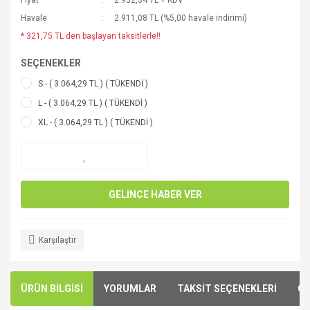
Fiyat
2.932,34 TL + KDV
Havale
2.911,08 TL (%5,00 havale indirimi)
* 321,75 TL den başlayan taksitlerle!!
SEÇENEKLER
S - ( 3.064,29 TL ) ( TÜKENDİ )
L - ( 3.064,29 TL ) ( TÜKENDİ )
XL - ( 3.064,29 TL ) ( TÜKENDİ )
GELİNCE HABER VER
Karşılaştır
ÜRÜN BİLGİSİ
YORUMLAR
TAKSİT SEÇENEKLERİ
ÖN