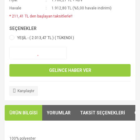
Fiyat
1.766,21 TL + KDV
Havale
1.912,80 TL (%5,00 havale indirimi)
* 211,41 TL den başlayan taksitlerle!!
SEÇENEKLER
YEŞİL - ( 2.013,47 TL ) ( TÜKENDİ )
GELİNCE HABER VER
Karşılaştır
ÜRÜN BİLGİSİ
YORUMLAR
TAKSİT SEÇENEKLERİ
ÖN
100% polyester