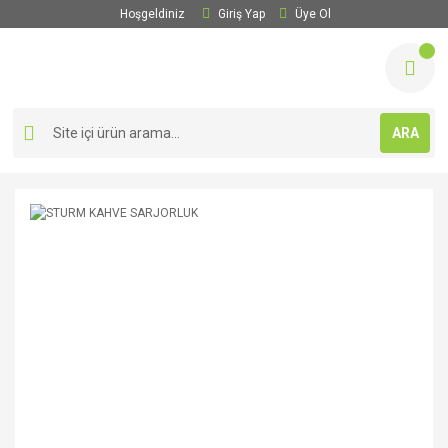
Hoşgeldiniz
Giriş Yap
Üye Ol
ARA