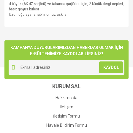
4 büyük
(
AK
47
şarjörü) ve
tabanca
şarjörleri için,
2 küçük
dergi
cepleri,
basit
göğüs
kulesi
Uzunluğu
ayarlanabilir omuz askıları
Bu ürünün fiyat bilgisi, resim, ürün açıklamalarında ve diğer
konularda yetersiz gördüğünüz noktaları öneri formunu
Bu ürüne ilk yorumu siz yapın!
kullanarak tarafımıza iletebilirsiniz.
Görüş ve önerileriniz için teşekkür ederiz.
KAMPANYA DUYURULARIMIZDAN HABERDAR OLMAK İÇİN
E-BÜLTENİMİZE KAYDOLABİLİRSİNİZ!
Yorum Yaz
Ürün resmi kalitesiz, bozuk veya görüntülenemiyor.
KAYDOL
Ürün açıklamasında eksik bilgiler bulunuyor.
Ürün bilgilerinde hatalar bulunuyor.
KURUMSAL
Ürün fiyatı diğer sitelerden daha pahalı.
Bu ürüne benzer farklı alternatifler olmalı.
Hakkımızda
İletişim
İletişim Formu
Havale Bildirim Formu