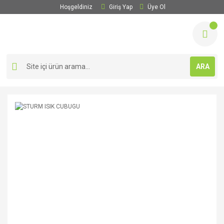
Hoşgeldiniz
Giriş Yap
Üye Ol
ARA