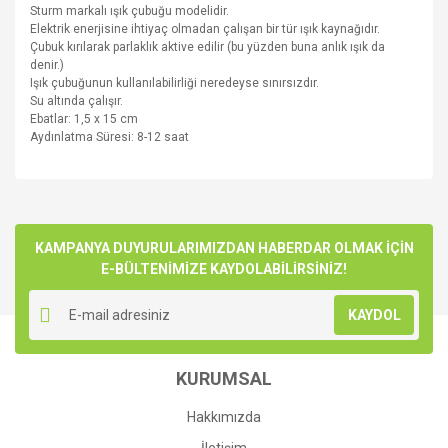
Sturm markalı ışık çubuğu modelidir.
Elektrik enerjisine ihtiyaç olmadan çalışan bir tür ışık kaynağıdır.
Çubuk kırılarak parlaklık aktive edilir (bu yüzden buna anlık ışık da
denir.)
Işık çubuğunun kullanılabilirliği neredeyse sınırsızdır.
Su altında çalışır.
Ebatlar: 1,5 x 15 cm
Aydınlatma Süresi: 8-12 saat
Bu ürünün fiyat bilgisi, resim, ürün açıklamalarında ve diğer
konularda yetersiz gördüğünüz noktaları öneri formunu
Bu ürüne ilk yorumu siz yapın!
kullanarak tarafımıza iletebilirsiniz.
Görüş ve önerileriniz için teşekkür ederiz.
KAMPANYA DUYURULARIMIZDAN HABERDAR OLMAK İÇİN
E-BÜLTENİMİZE KAYDOLABİLİRSİNİZ!
Yorum Yaz
Ürün resmi kalitesiz, bozuk veya görüntülenemiyor.
KAYDOL
Ürün açıklamasında eksik bilgiler bulunuyor.
Ürün bilgilerinde hatalar bulunuyor.
KURUMSAL
Ürün fiyatı diğer sitelerden daha pahalı.
Bu ürüne benzer farklı alternatifler olmalı.
Hakkımızda