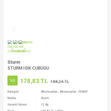
Sturm
STURM ISIK CUBUGU
178,83 TL
%5
188,24 TL
Kategori
Aksesuarlar
,
Aksesuarlar
,
FENER
Marka
Sturm
Garanti Süresi
12 Ay