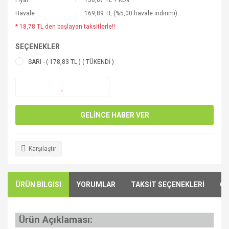
Fiyat
156,87 TL + KDV
Havale
169,89 TL (%5,00 havale indirimi)
* 18,78 TL den başlayan taksitlerle!!
SEÇENEKLER
SARI - ( 178,83 TL ) ( TÜKENDİ )
GELİNCE HABER VER
Karşılaştır
ÜRÜN BİLGİSİ
YORUMLAR
TAKSİT SEÇENEKLERİ
ÖN
Ürün Açıklaması: