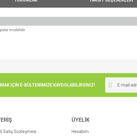
polar modelidir.
e diğer konularda yetersiz gördüğünüz noktaları öneri formunu kullanarak tarafımı
Bu ürüne ilk yorumu siz yapın!
r.
K İÇİN E-BÜLTENİMİZE KAYDOLABİLİRSİNİZ!
Yorum Yaz
ERİŞ
ÜYELİK
i Satış Sözleşmesi
Hesabım