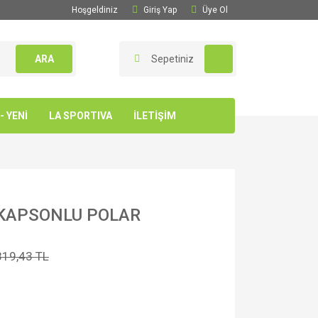
Hoşgeldiniz
Giriş Yap
Üye Ol
ARA
Sepetiniz
 YENİ
LA SPORTIVA
İLETİŞİM
KAPSONLU POLAR
819,43 TL