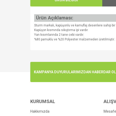
Ürün Açıklaması:
Sturm markalı, kapüşonlu ve kamuflaj desenlere sahip bir 
Kapüşon kısmında sıkıştırma ipi vardır.
Yan kısımlarında 2 tane cebi vardır.
%80 pamuklu ve %20 Polyester malzemeden üretilmiştir.
Bu ürünün fiyat bilgisi, resim, ürün açıklamalarında v
Görüş ve önerileriniz için teşekkür ederiz.
Ürün resmi kalitesiz, bozuk veya görüntülenemiyo
KAMPANYA DUYURULARIMIZDAN HABERDAR OLMA
Ürün açıklamasında eksik bilgiler bulunuyor.
Ürün bilgilerinde hatalar bulunuyor.
Ürün fiyatı diğer sitelerden daha pahalı.
Bu ürüne benzer farklı alternatifler olmalı.
KURUMSAL
ALIŞV
Hakkımızda
Mesafel