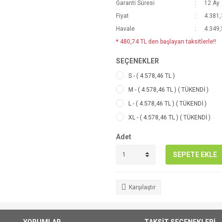
Garanti Süresi
12 Ay
Fiyat
4.381,
Havale
4.349,
* 480,74 TL den başlayan taksitlerle!!
SEÇENEKLER
S - ( 4.578,46 TL )
M - ( 4.578,46 TL ) ( TÜKENDİ )
L - ( 4.578,46 TL ) ( TÜKENDİ )
XL - ( 4.578,46 TL ) ( TÜKENDİ )
Adet
SEPETE EKLE
Karşılaştır
YORUMLAR
TAKSİT SEÇENEKLERİ