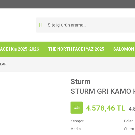
CE | Kış 2025-2026
THE NORTH FACE | YAZ 2025
SALOMON -
OLAR
Sturm
STURM GRI KAMO 
4.578,46 TL
%5
4.
Kategori
Polar
Marka
Sturm