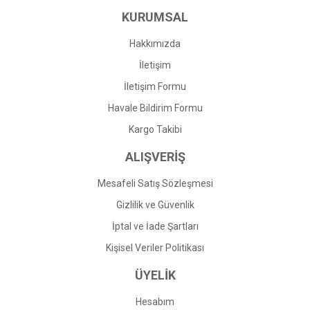
KURUMSAL
Ürün fiyatı diğer sitelerden daha pahalı.
Bu ürüne benzer farklı alternatifler olmalı.
Hakkımızda
İletişim
İletişim Formu
Havale Bildirim Formu
Gönder
Kargo Takibi
ALIŞVERİŞ
Mesafeli Satış Sözleşmesi
Gizlilik ve Güvenlik
İptal ve İade Şartları
Kişisel Veriler Politikası
ÜYELİK
Hesabım