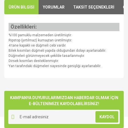
ÜRÜN BİLGİSİ
YORUMLAR
TAKSİT SEÇENEKLERİ
ÖN
Özellikleri:
%100 pamuklu malzemeden üretilmiştir.
Ripstop (yırtılmaz) kumaştan üretilmiştir.
4 tane kapaklı ve düğmeli cebi vardır.
Bilek kısımları düğmeli yapıda olduğundan dolayı ayarlanabilir.
Düğmeleri görünmeyecek şekilde tasarlanmıştır.
Dirsek kısımları desteklenmiştir.
Yan tarafındaki düğmeleri sayesinde genişliği ayarlanabilir.
Bu ürünün fiyat bilgisi, resim, ürün açıklamalarında ve diğer
konularda yetersiz gördüğünüz noktaları öneri formunu
Bu ürüne ilk yorumu siz yapın!
kullanarak tarafımıza iletebilirsiniz.
Görüş ve önerileriniz için teşekkür ederiz.
KAMPANYA DUYURULARIMIZDAN HABERDAR OLMAK İÇİN
E-BÜLTENİMİZE KAYDOLABİLİRSİNİZ!
Yorum Yaz
Ürün resmi kalitesiz, bozuk veya görüntülenemiyor.
KAYDOL
Ürün açıklamasında eksik bilgiler bulunuyor.
Ürün bilgilerinde hatalar bulunuyor.