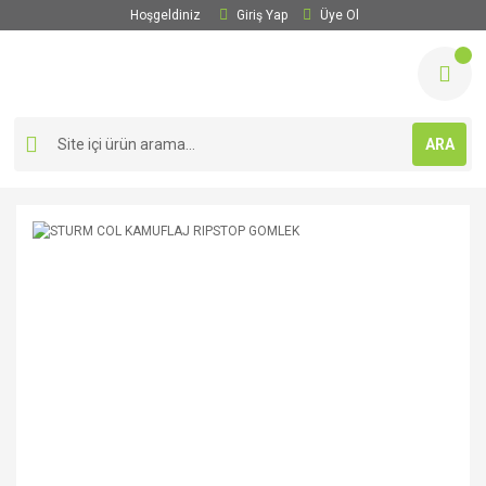
Hoşgeldiniz
Giriş Yap
Üye Ol
ARA