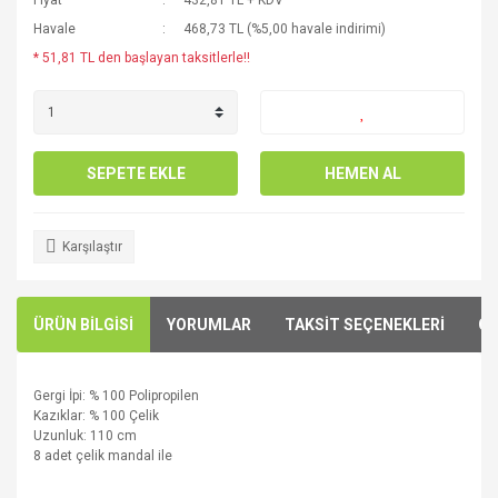
Fiyat
432,81 TL + KDV
Havale
468,73 TL (%5,00 havale indirimi)
* 51,81 TL den başlayan taksitlerle!!
SEPETE EKLE
HEMEN AL
Karşılaştır
ÜRÜN BİLGİSİ
YORUMLAR
TAKSİT SEÇENEKLERİ
ÖN
Gergi İpi
:
% 100
Polipropilen
Kazıklar:
% 100
Çelik
Uzunluk:
110 cm
8 adet çelik mandal ile