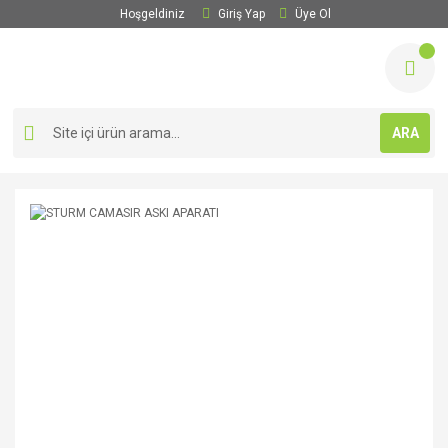
Hoşgeldiniz
Giriş Yap
Üye Ol
ARA