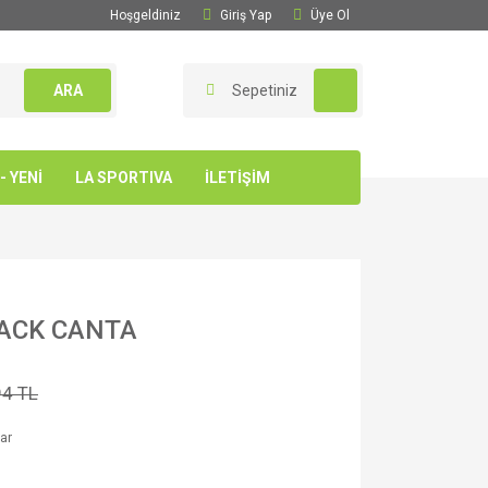
Hoşgeldiniz
Giriş Yap
Üye Ol
ARA
Sepetiniz
 YENİ
LA SPORTIVA
İLETİŞİM
ACK CANTA
94 TL
ar