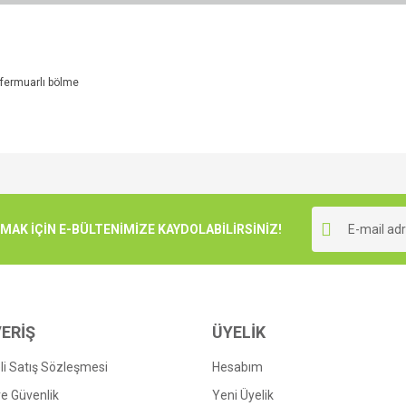
 fermuarlı bölme
e diğer konularda yetersiz gördüğünüz noktaları öneri formunu kullanarak tarafımı
Bu ürüne ilk yorumu siz yapın!
r.
K İÇİN E-BÜLTENİMİZE KAYDOLABİLİRSİNİZ!
Yorum Yaz
ERİŞ
ÜYELİK
i Satış Sözleşmesi
Hesabım
 ve Güvenlik
Yeni Üyelik