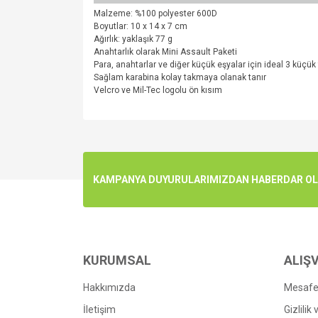
Malzeme: %100 polyester 600D
Boyutlar: 10 x 14 x 7 cm
Ağırlık: yaklaşık 77 g
Anahtarlık olarak Mini Assault Paketi
Para, anahtarlar ve diğer küçük eşyalar için ideal 3 küçük
Sağlam karabina kolay takmaya olanak tanır
Velcro ve Mil-Tec logolu ön kısım
Bu ürünün fiyat bilgisi, resim, ürün açıklamalarında v
Görüş ve önerileriniz için teşekkür ederiz.
Ürün resmi kalitesiz, bozuk veya görüntülenemiyo
KAMPANYA DUYURULARIMIZDAN HABERDAR OLMA
Ürün açıklamasında eksik bilgiler bulunuyor.
Ürün bilgilerinde hatalar bulunuyor.
Ürün fiyatı diğer sitelerden daha pahalı.
Bu ürüne benzer farklı alternatifler olmalı.
KURUMSAL
ALIŞV
Hakkımızda
Mesafel
İletişim
Gizlilik