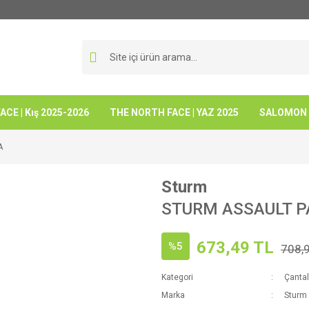
CE | Kış 2025-2026
THE NORTH FACE | YAZ 2025
SALOMON -
A
Sturm
STURM ASSAULT P
673,49 TL
%5
708,
Kategori
Çantal
Marka
Sturm