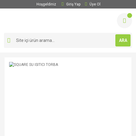
Hoşgeldiniz
Giriş Yap
Üye Ol
ARA