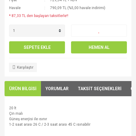
Fiyat
729,54 TL + KDV
Havale
790,09 TL (%5,00 havale indirimi)
* 87,33 TL den başlayan taksitlerle!!
SEPETE EKLE
HEMEN AL
Karşılaştır
ÜRÜN BİLGİSİ
YORUMLAR
TAKSİT SEÇENEKLERİ
ÖN
20 lt
Çin malı
Güneş enerjisi ile ısınır
1-2 saat arası 26 C / 2-3 saat arası 45 C ısınabilir