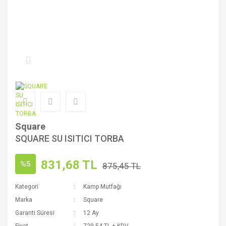
Square
SQUARE SU ISITICI TORBA
831,68 TL
%5
875,45 TL
Kategori
Kamp Mutfağı
Marka
Square
Garanti Süresi
12 Ay