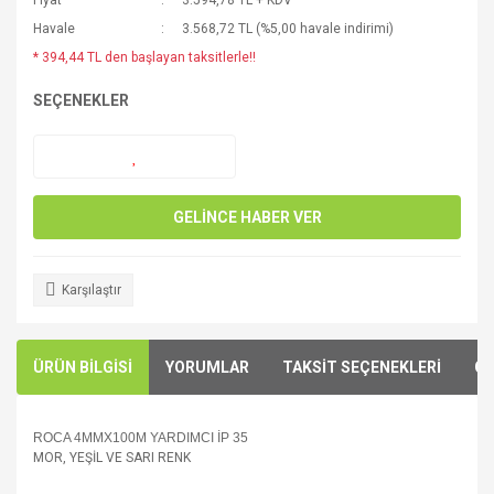
Fiyat
3.594,78 TL + KDV
Havale
3.568,72 TL (%5,00 havale indirimi)
* 394,44 TL den başlayan taksitlerle!!
SEÇENEKLER
GELİNCE HABER VER
Karşılaştır
ÜRÜN BİLGİSİ
YORUMLAR
TAKSİT SEÇENEKLERİ
ÖN
ROCA 4MMX100M YARDIMCI İP 35
MOR, YEŞİL VE SARI RENK