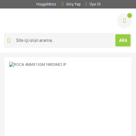
Hoşgeldiniz
Giriş Yap
Üye Ol
ARA