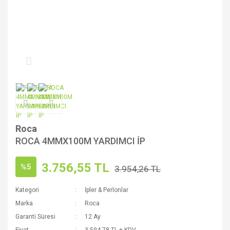
Roca
ROCA 4MMX100M YARDIMCI İP
3.756,55 TL
%5
3.954,26 TL
Kategori
İpler & Perlonlar
Marka
Roca
Garanti Süresi
12 Ay