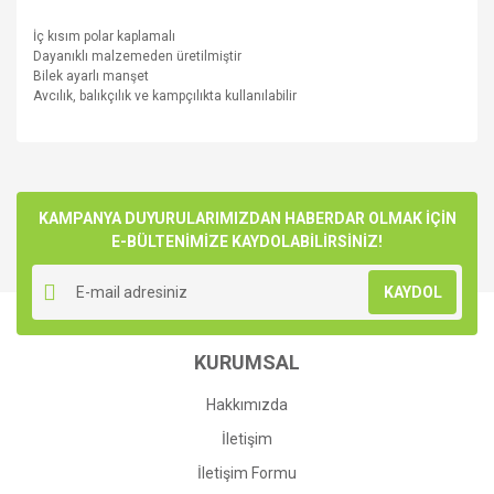
İç kısım polar kaplamalı
Dayanıklı malzemeden üretilmiştir
Bilek ayarlı manşet
Avcılık, balıkçılık ve kampçılıkta kullanılabilir
Bu ürünün fiyat bilgisi, resim, ürün açıklamalarında ve diğer
konularda yetersiz gördüğünüz noktaları öneri formunu
Bu ürüne ilk yorumu siz yapın!
kullanarak tarafımıza iletebilirsiniz.
Görüş ve önerileriniz için teşekkür ederiz.
KAMPANYA DUYURULARIMIZDAN HABERDAR OLMAK İÇİN
E-BÜLTENİMİZE KAYDOLABİLİRSİNİZ!
Yorum Yaz
Ürün resmi kalitesiz, bozuk veya görüntülenemiyor.
KAYDOL
Ürün açıklamasında eksik bilgiler bulunuyor.
Ürün bilgilerinde hatalar bulunuyor.
KURUMSAL
Ürün fiyatı diğer sitelerden daha pahalı.
Bu ürüne benzer farklı alternatifler olmalı.
Hakkımızda
İletişim
İletişim Formu