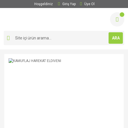
Hoşgeldiniz
Giriş Yap
Üye Ol
ARA