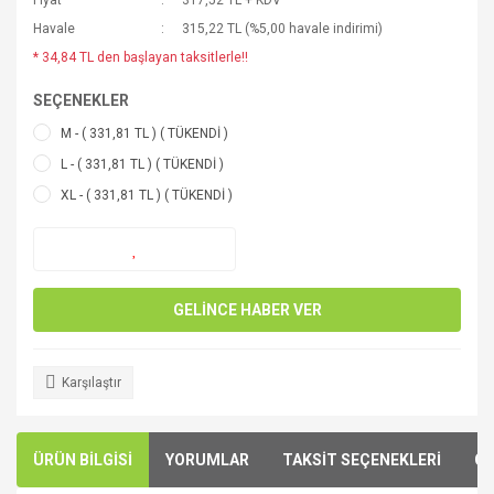
Fiyat
317,52 TL + KDV
Havale
315,22 TL (%5,00 havale indirimi)
* 34,84 TL den başlayan taksitlerle!!
SEÇENEKLER
M - ( 331,81 TL ) ( TÜKENDİ )
L - ( 331,81 TL ) ( TÜKENDİ )
XL - ( 331,81 TL ) ( TÜKENDİ )
GELİNCE HABER VER
Karşılaştır
ÜRÜN BİLGİSİ
YORUMLAR
TAKSİT SEÇENEKLERİ
ÖN