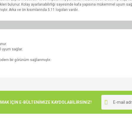
ikleri bulunur. Kolay ayarlanabilirliği sayesinde kafa yapısına mükemmel uyum sağla
ır. Arka ve ön kısımlarında 5.11 logoları vardır.
unur.
l uyum sağlar.
modern bir görünüm sağlanmıştır.
e diğer konularda yetersiz gördüğünüz noktaları öneri formunu kullanarak tarafımı
Bu ürüne ilk yorumu siz yapın!
r.
K İÇİN E-BÜLTENİMİZE KAYDOLABİLİRSİNİZ!
Yorum Yaz