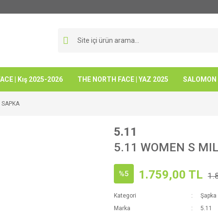
CE | Kış 2025-2026
THE NORTH FACE | YAZ 2025
SALOMON -
Y SAPKA
5.11
5.11 WOMEN S MI
1.759,00 TL
%5
1.
Kategori
Şapka 
Marka
5.11