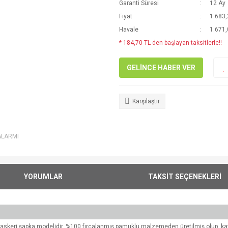
Garanti Süresi
12 Ay
Fiyat
1.683,
Havale
1.671,
* 184,70 TL den başlayan taksitlerle!!
GELİNCE HABER VER
Karşılaştır
ALARMI
YORUMLAR
TAKSİT SEÇENEKLERİ
askeri şapka modelidir. %100 fırçalanmış pamuklu malzemeden üretilmiş olup, kafay