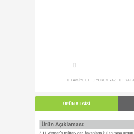
TAVSİYE ET
YORUM YAZ
FİYAT 
ÜRÜN BİLGİSİ
Ürün Açıklaması:
5.11 Women's military cap, bayanların kullanımına uygun 