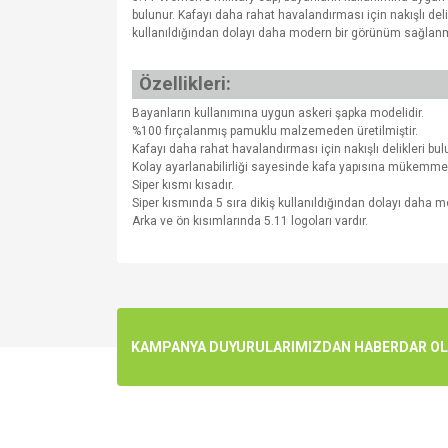
bulunur. Kafayı daha rahat havalandırması için nakışlı del
kullanıldığından dolayı daha modern bir görünüm sağlanmışt
Özellikleri:
Bayanların kullanımına uygun askeri şapka modelidir.
%100 fırçalanmış pamuklu malzemeden üretilmiştir.
Kafayı daha rahat havalandırması için nakışlı delikleri bul
Kolay ayarlanabilirliği sayesinde kafa yapısına mükemme
Siper kısmı kısadır.
Siper kısmında 5 sıra dikiş kullanıldığından dolayı daha 
Arka ve ön kısımlarında 5.11 logoları vardır.
Bu ürünün fiyat bilgisi, resim, ürün açıklamalarında v
Görüş ve önerileriniz için teşekkür ederiz.
Ürün resmi kalitesiz, bozuk veya görüntülenemiyo
KAMPANYA DUYURULARIMIZDAN HABERDAR OLMA
Ürün açıklamasında eksik bilgiler bulunuyor.
Ürün bilgilerinde hatalar bulunuyor.
Ürün fiyatı diğer sitelerden daha pahalı.