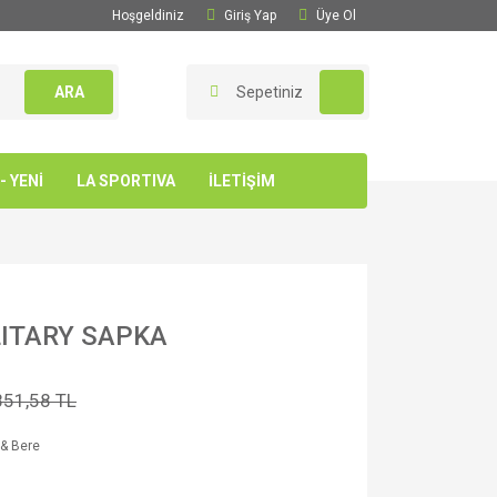
Hoşgeldiniz
Giriş Yap
Üye Ol
ARA
Sepetiniz
 YENİ
LA SPORTIVA
İLETİŞİM
LITARY SAPKA
851,58 TL
& Bere