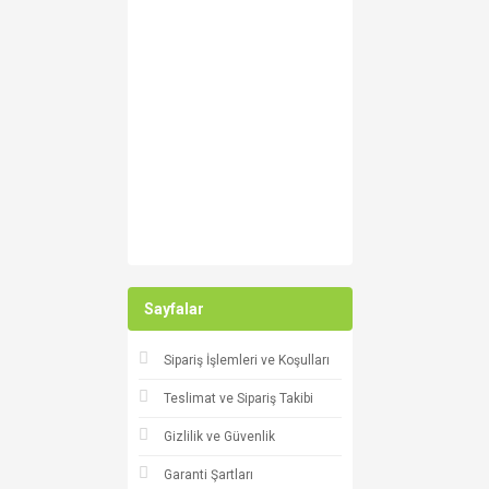
Kong (1)
MAG (1)
MSR (1)
OVERADE (1)
SANDFOX (1)
Wild Country (1)
Sayfalar
Sipariş İşlemleri ve Koşulları
Teslimat ve Sipariş Takibi
Gizlilik ve Güvenlik
Garanti Şartları