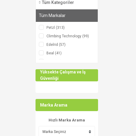
Tüm Kategoriler
Tüm Markalar
Petzl (313)
Climbing Technology (99)
Edelrid (57)
Beal (41)
Arva (33)
Singingrock (30)
Yüksekte Çalışma ve İş
Güvenliği
KOUBA (24)
COURANT (12)
Teufelberger (11)
8C Plus (10)
Marka Arama
Rock Empire (10)
Hızlı Marka Arama
MAXİM (9)
AustriAlpin (7)