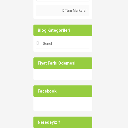
Rab (7)
La Sportiva (6)
Tüm Markalar
Black Diamond (5)
Evolite (5)
Blog Kategorileri
Skedco (5)
Ferrino (4)
Genel
CHALK (3)
Msr (3)
Fiyat Farkı Ödemesi
Roca (3)
TSL (3)
Camp (2)
K&B (2)
Facebook
Evolo (1)
Fixe (1)
Kaya Safety (1)
Neredeyiz ?
Kong (1)