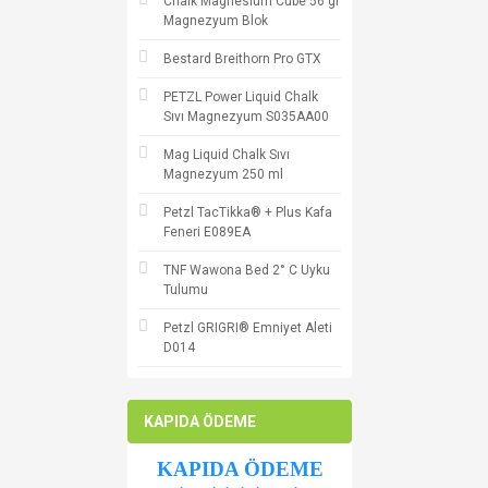
Chalk Magnesium Cube 56 gr
Magnezyum Blok
Bestard Breithorn Pro GTX
PETZL Power Liquid Chalk
Sıvı Magnezyum S035AA00
Mag Liquid Chalk Sıvı
Magnezyum 250 ml
Petzl TacTikka® + Plus Kafa
Feneri E089EA
TNF Wawona Bed 2° C Uyku
Tulumu
Petzl GRIGRI® Emniyet Aleti
D014
KAPIDA ÖDEME
KAPIDA ÖDEME