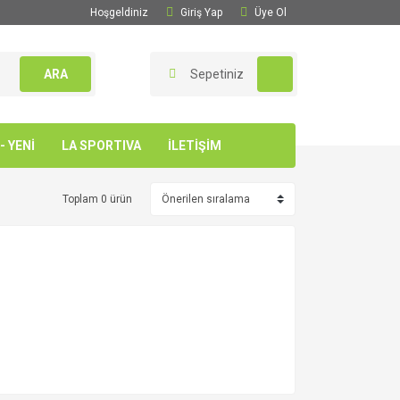
Hoşgeldiniz
Giriş Yap
Üye Ol
ARA
Sepetiniz
 YENİ
LA SPORTIVA
İLETİŞİM
Toplam 0 ürün