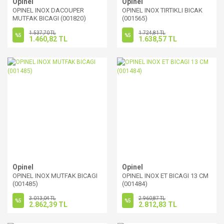
Opinel
Opinel
OPINEL INOX DACOUPER
OPINEL INOX TIRTIKLI BICAK
MUTFAK BICAGI (001820)
(001565)
1.537,70 TL
1.724,81 TL
%5
%5
1.460,82 TL
1.638,57 TL
Opinel
Opinel
OPINEL INOX MUTFAK BICAGI
OPINEL INOX ET BICAGI 13 CM
(001485)
(001484)
3.013,04 TL
2.960,87 TL
%5
%5
2.862,39 TL
2.812,83 TL