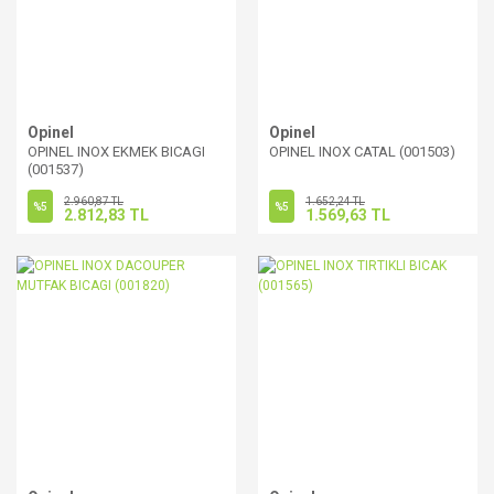
Opinel
Opinel
OPINEL INOX EKMEK BICAGI
OPINEL INOX CATAL (001503)
(001537)
2.960,87 TL
1.652,24 TL
%5
%5
2.812,83 TL
1.569,63 TL