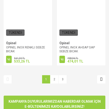
TÜKENDİ
TÜKENDİ
Opinel
Opinel
OPINEL INOX RENKLI SEBZE
OPINEL INOX AHSAP SAP
BICAK
SEBZE BICAK
561,33 TL
498,96 TL
%5
%5
533,26 TL
474,01 TL
1
2
3
KAMPANYA DUYURULARIMIZDAN HABERDAR OLMAK İÇİN
E-BÜLTENİMİZE KAYDOLABİLİRSİNİZ!