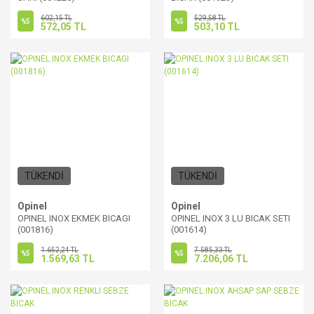
602,15 TL
529,58 TL
%5
%5
572,05 TL
503,10 TL
TÜKENDİ
TÜKENDİ
Opinel
Opinel
OPINEL INOX EKMEK BICAGI
OPINEL INOX 3 LU BICAK SETI
(001816)
(001614)
1.652,24 TL
7.585,33 TL
%5
%5
1.569,63 TL
7.206,06 TL