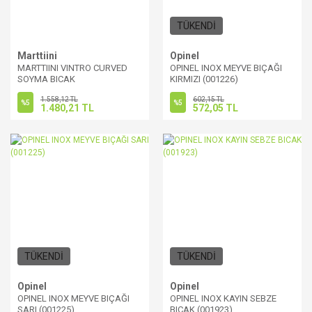
TÜKENDİ
Marttiini
Opinel
MARTTIINI VINTRO CURVED
OPINEL INOX MEYVE BIÇAĞI
SOYMA BICAK
KIRMIZI (001226)
1.558,12 TL
602,15 TL
%5
%5
1.480,21 TL
572,05 TL
TÜKENDİ
TÜKENDİ
Opinel
Opinel
OPINEL INOX MEYVE BIÇAĞI
OPINEL INOX KAYIN SEBZE
SARI (001225)
BICAK (001923)