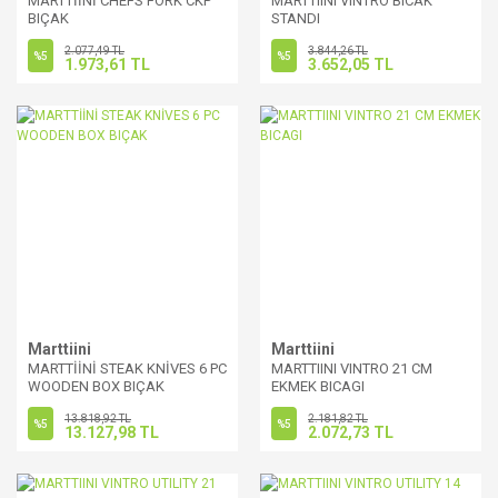
MARTTİİNİ CHEFS FORK CKP
MARTTIINI VINTRO BICAK
BIÇAK
STANDI
2.077,49 TL
3.844,26 TL
%5
%5
1.973,61 TL
3.652,05 TL
Marttiini
Marttiini
MARTTİİNİ STEAK KNİVES 6 PC
MARTTIINI VINTRO 21 CM
WOODEN BOX BIÇAK
EKMEK BICAGI
13.818,92 TL
2.181,82 TL
%5
%5
13.127,98 TL
2.072,73 TL