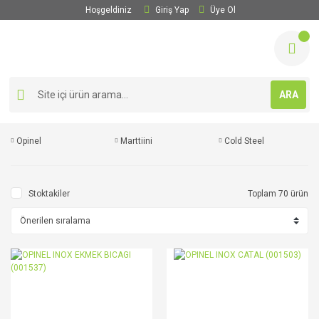
Hoşgeldiniz
Giriş Yap
Üye Ol
ARA
Opinel
Marttiini
Cold Steel
Stoktakiler
Toplam 70 ürün