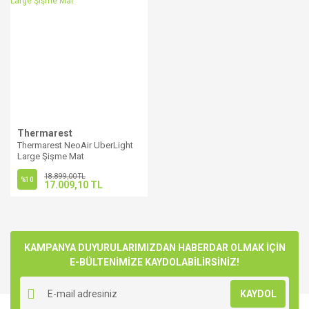
Thermarest
Thermarest NeoAir UberLight
Large Şişme Mat
18.899,00 TL
%10
17.009,10 TL
KAMPANYA DUYURULARIMIZDAN HABERDAR OLMAK İÇİN
E-BÜLTENİMİZE KAYDOLABİLİRSİNİZ!
KAYDOL