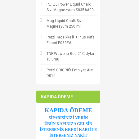
PETZL Power Liquid Chalk
Sıvı Magnezyum S035AA00
Mag Liquid Chalk Sıvı
Magnezyum 250 ml
Petzl TacTikka® + Plus Kafa
Feneri E089EA
TNF Wawona Bed 2° C Uyku
Tulumu
Petzl GRIGRI® Emniyet Aleti
D014
KAPIDA ÖDEME
KAPIDA ÖDEME
SİPARİŞİNİZİ VERİN
ÜRÜN KAPINIZA GELSİN
İSTERSENİZ KREDİ KARI İLE
İSTERSENİZ NAKİT