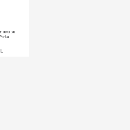
z Tüyü Su
Parka
TL