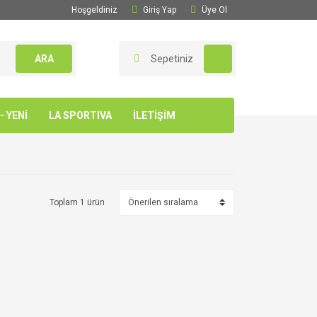
Hoşgeldiniz
Giriş Yap
Üye Ol
ARA
Sepetiniz
 YENİ
LA SPORTIVA
İLETİŞİM
Toplam 1 ürün