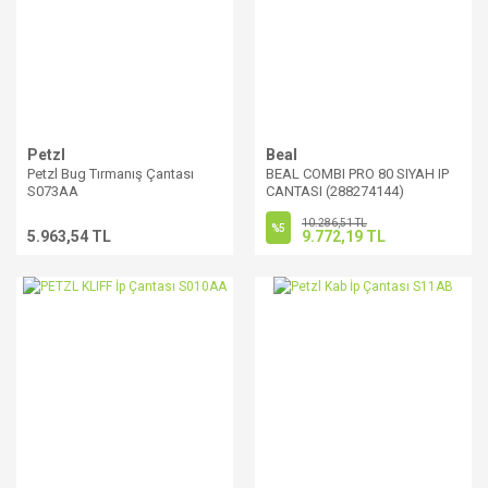
Petzl
Beal
Petzl Bug Tırmanış Çantası
BEAL COMBI PRO 80 SIYAH IP
S073AA
CANTASI (288274144)
10.286,51 TL
%5
5.963,54 TL
9.772,19 TL