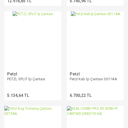
12.976,65 TL
5.745,96 TL
Petzl
Petzl
PETZL SPLIT İp Çantası
Petzl Kab İp Çantası S011AA
5.134,64 TL
6.700,22 TL