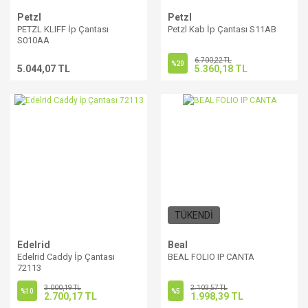
Petzl
Petzl
PETZL KLIFF İp Çantası
Petzl Kab İp Çantası S11AB
S010AA
6.700,22 TL
%20
5.044,07 TL
5.360,18 TL
TÜKENDİ
Edelrid
Beal
Edelrid Caddy İp Çantası
BEAL FOLIO IP CANTA
72113
3.000,19 TL
2.103,57 TL
%10
%5
2.700,17 TL
1.998,39 TL