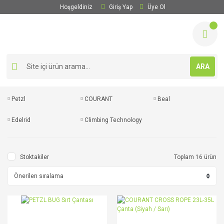
Hoşgeldiniz
Giriş Yap
Üye Ol
ARA
Petzl
COURANT
Beal
Edelrid
Climbing Technology
Stoktakiler
Toplam 16 ürün