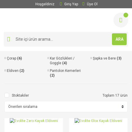
Hoşgeldiniz
Giriş Yap
Üye Ol
ARA
Çorap
(6)
Kar Gözlükleri /
Şapka ve Bere
(3)
Goggle
(4)
Eldiven
(2)
Pantolon Kemerleri
(2)
Stoktakiler
Toplam 17 ürün