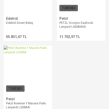
TÜKENDİ
Edelrid
Petzl
Edelrid Smart Belay
PETZL Scorpio Eashook
Lanyard L060BA00
55.831,47 TL
11.702,97 TL
TÜKENDİ
Petzl
Petzl Aventex Y Macera Parkı
Lanyardı L038AA