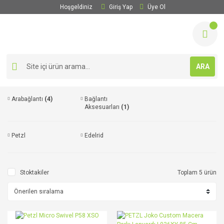
Hoşgeldiniz
Giriş Yap
Üye Ol
ARA
Arabağlantı
(4)
Bağlantı
Aksesuarları
(1)
Petzl
Edelrid
Stoktakiler
Toplam 5 ürün