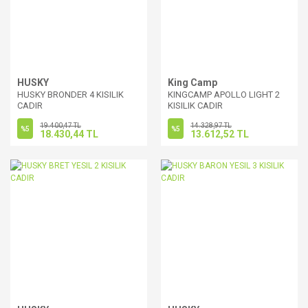
HUSKY
King Camp
HUSKY BRONDER 4 KISILIK
KINGCAMP APOLLO LIGHT 2
CADIR
KISILIK CADIR
19.400,47 TL
14.328,97 TL
%5
%5
18.430,44 TL
13.612,52 TL