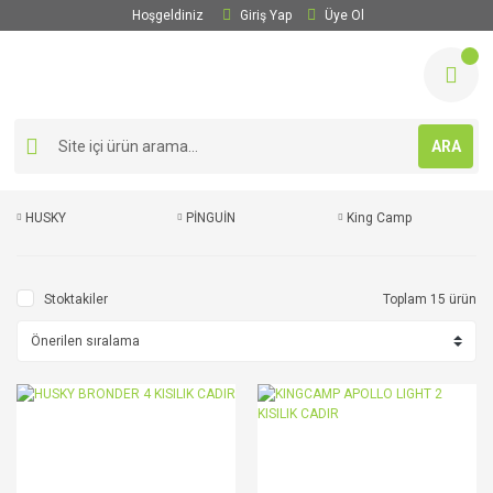
Hoşgeldiniz
Giriş Yap
Üye Ol
ARA
HUSKY
PİNGUİN
King Camp
Stoktakiler
Toplam 15 ürün