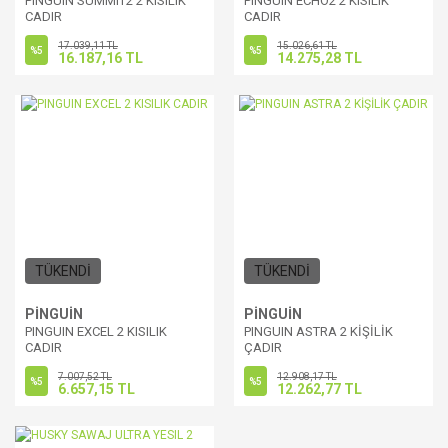
PINGUIN SUMMIT2 2 KISILIK
PINGUIN ECHO2 2 KISILIK
CADIR
CADIR
17.039,11 TL
15.026,61 TL
%5
%5
16.187,16 TL
14.275,28 TL
TÜKENDİ
TÜKENDİ
PİNGUİN
PİNGUİN
PINGUIN EXCEL 2 KISILIK
PINGUIN ASTRA 2 KİŞİLİK
CADIR
ÇADIR
7.007,52 TL
12.908,17 TL
%5
%5
6.657,15 TL
12.262,77 TL