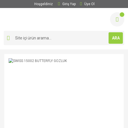
Hoşgeldiniz
Giriş Yap
Üye Ol
ARA