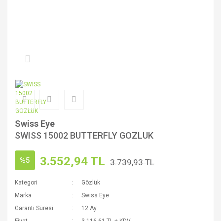
Swiss Eye
SWISS 15002 BUTTERFLY GOZLUK
3.552,94 TL
%5
3.739,93 TL
Kategori
Gözlük
Marka
Swiss Eye
Garanti Süresi
12 Ay