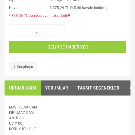
Fiyat
3.116,61 TL + KDV
Havale
3.375,29 TL (%5,00 havale indirimi)
* 373,06 TL den başlayan taksitlerle!!
GELİNCE HABER VER
Karşılaştır
ÜRÜN BİLGİSİ
YORUMLAR
TAKSİT SEÇENEKLERİ
ÖN
MAVİ RENK CAM
KIRILMAZ CAM
ANTİFOG
UV (100)
KORUYUCU KILIF