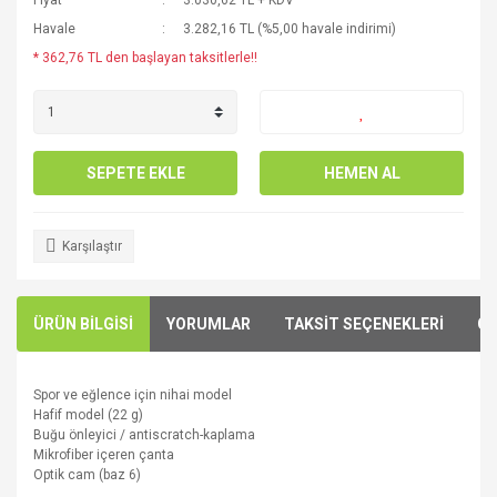
Fiyat
3.030,62 TL + KDV
Havale
3.282,16 TL (%5,00 havale indirimi)
* 362,76 TL den başlayan taksitlerle!!
SEPETE EKLE
HEMEN AL
Karşılaştır
ÜRÜN BİLGİSİ
YORUMLAR
TAKSİT SEÇENEKLERİ
ÖN
Spor
ve
eğlence için
nihai model
Hafif
model (
22 g)
B
uğu önleyici
/
antiscratch
-
kaplama
M
ikrofiber
içeren
çanta
O
ptik
cam
(baz
6
)