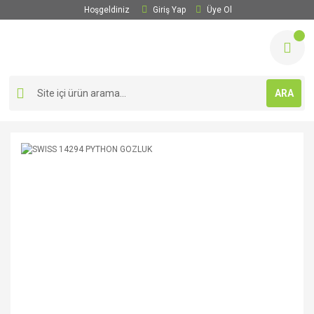
Hoşgeldiniz
Giriş Yap
Üye Ol
ARA