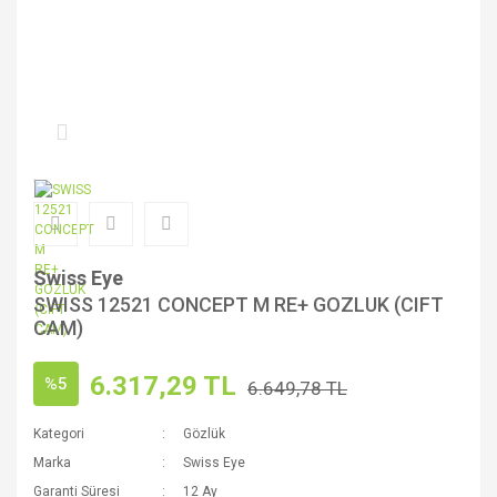
Swiss Eye
SWISS 12521 CONCEPT M RE+ GOZLUK (CIFT
CAM)
6.317,29 TL
%5
6.649,78 TL
Kategori
Gözlük
Marka
Swiss Eye
Garanti Süresi
12 Ay