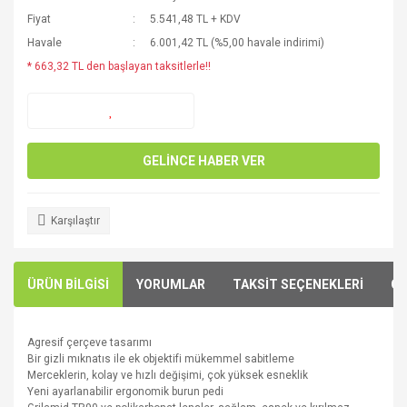
Fiyat
5.541,48 TL + KDV
Havale
6.001,42 TL (%5,00 havale indirimi)
* 663,32 TL den başlayan taksitlerle!!
GELİNCE HABER VER
Karşılaştır
ÜRÜN BİLGİSİ
YORUMLAR
TAKSİT SEÇENEKLERİ
ÖN
Agresif
çerçeve
tasarımı
Bir
gizli
mıknatıs ile
ek objektifi
mükemmel
sabitleme
Merceklerin
, kolay ve
hızlı değişim
i,
çok
yüksek esneklik
Yeni
ayarlanabilir ergonomik
burun
pedi