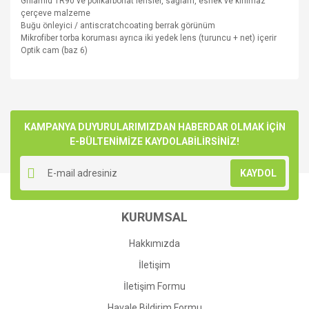
Grilamid
TR90
ve
polikarbonat
lensler
,
sağlam, esnek
ve
kırılmaz
çerçeve
malzeme
B
uğu önleyici
/
antiscratchcoating
berrak
görünüm
M
ikrofiber
torba
koruması
ayrıca iki
yedek
lens
(turuncu
+
net
)
içerir
Optik cam (baz 6)
Bu ürünün fiyat bilgisi, resim, ürün açıklamalarında ve diğer
konularda yetersiz gördüğünüz noktaları öneri formunu
Bu ürüne ilk yorumu siz yapın!
kullanarak tarafımıza iletebilirsiniz.
Görüş ve önerileriniz için teşekkür ederiz.
KAMPANYA DUYURULARIMIZDAN HABERDAR OLMAK İÇİN
E-BÜLTENİMİZE KAYDOLABİLİRSİNİZ!
Yorum Yaz
Ürün resmi kalitesiz, bozuk veya görüntülenemiyor.
KAYDOL
Ürün açıklamasında eksik bilgiler bulunuyor.
Ürün bilgilerinde hatalar bulunuyor.
KURUMSAL
Ürün fiyatı diğer sitelerden daha pahalı.
Bu ürüne benzer farklı alternatifler olmalı.
Hakkımızda
İletişim
İletişim Formu
Havale Bildirim Formu