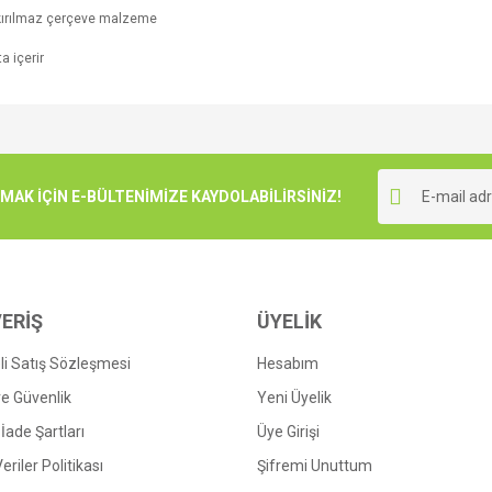
kırılmaz
çerçeve
malzeme
ta
içerir
e diğer konularda yetersiz gördüğünüz noktaları öneri formunu kullanarak tarafımı
Bu ürüne ilk yorumu siz yapın!
r.
K İÇİN E-BÜLTENİMİZE KAYDOLABİLİRSİNİZ!
Yorum Yaz
ERİŞ
ÜYELİK
i Satış Sözleşmesi
Hesabım
 ve Güvenlik
Yeni Üyelik
 İade Şartları
Üye Girişi
Gönder
Veriler Politikası
Şifremi Unuttum