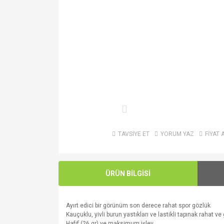
TAVSİYE ET
YORUM YAZ
FİYAT 
ÜRÜN BİLGİSİ
Ayırt edici bir
görünüm
son derece
rahat
spor gözlük
K
auçuklu
,
yivli
burun
yastıkları
ve
lastikli
tapınak
rahat
ve
H
afif
(
26
gr
)
ve maksimum
işlev