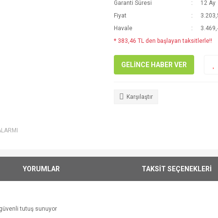
Garanti Süresi
12 Ay
Fiyat
3.203,
Havale
3.469,
* 383,46 TL den başlayan taksitlerle!!
GELİNCE HABER VER
Karşılaştır
ALARMI
YORUMLAR
TAKSİT SEÇENEKLERİ
güvenli tutuş
sunuyor