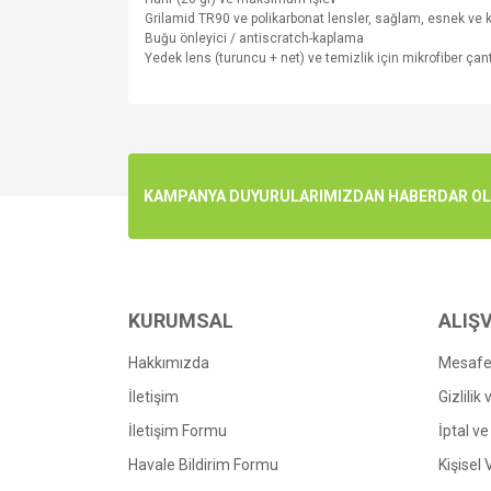
Grilamid
TR90
ve
polikarbonat
lensler
,
sağlam, esnek
ve
B
uğu önleyici
/
antiscratch
-
kaplama
Y
edek lens
(turuncu
+
net
)
ve
temizlik için
mikrofiber
çan
Bu ürünün fiyat bilgisi, resim, ürün açıklamalarında v
Görüş ve önerileriniz için teşekkür ederiz.
Ürün resmi kalitesiz, bozuk veya görüntülenemiyo
KAMPANYA DUYURULARIMIZDAN HABERDAR OLMA
Ürün açıklamasında eksik bilgiler bulunuyor.
Ürün bilgilerinde hatalar bulunuyor.
Ürün fiyatı diğer sitelerden daha pahalı.
Bu ürüne benzer farklı alternatifler olmalı.
KURUMSAL
ALIŞV
Hakkımızda
Mesafel
İletişim
Gizlilik
İletişim Formu
İptal ve
Havale Bildirim Formu
Kişisel 