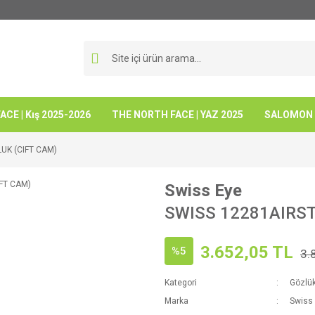
CE | Kış 2025-2026
THE NORTH FACE | YAZ 2025
SALOMON -
UK (CIFT CAM)
Swiss Eye
SWISS 12281AIRS
3.652,05 TL
%5
3.
Kategori
Gözlü
Marka
Swiss