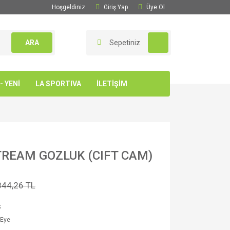
Hoşgeldiniz
Giriş Yap
Üye Ol
ARA
Sepetiniz
 YENİ
LA SPORTIVA
İLETİŞİM
TREAM GOZLUK (CIFT CAM)
844,26 TL
k
 Eye