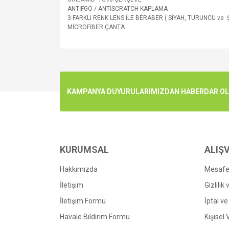
ANTİFGO / ANTİSCRATCH KAPLAMA
3 FARKLI RENK LENS İLE BERABER ( SİYAH, TURUNCU ve 
MİCROFİBER ÇANTA
Bu ürünün fiyat bilgisi, resim, ürün açıklamalarında v
Görüş ve önerileriniz için teşekkür ederiz.
Ürün resmi kalitesiz, bozuk veya görüntülenemiyo
KAMPANYA DUYURULARIMIZDAN HABERDAR OLMA
Ürün açıklamasında eksik bilgiler bulunuyor.
Ürün bilgilerinde hatalar bulunuyor.
Ürün fiyatı diğer sitelerden daha pahalı.
Bu ürüne benzer farklı alternatifler olmalı.
KURUMSAL
ALIŞV
Hakkımızda
Mesafel
İletişim
Gizlilik
İletişim Formu
İptal ve
Havale Bildirim Formu
Kişisel 