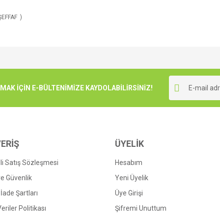
ŞEFFAF )
e diğer konularda yetersiz gördüğünüz noktaları öneri formunu kullanarak tarafımı
Bu ürüne ilk yorumu siz yapın!
r.
K İÇİN E-BÜLTENİMİZE KAYDOLABİLİRSİNİZ!
Yorum Yaz
ERİŞ
ÜYELİK
i Satış Sözleşmesi
Hesabım
 ve Güvenlik
Yeni Üyelik
 İade Şartları
Üye Girişi
Gönder
Veriler Politikası
Şifremi Unuttum