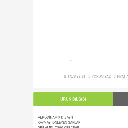
TAVSİYE ET
YORUM YAZ
FİYAT 
ÜRÜN BİLGİSİ
AERODİNAMİK DİZAYN
KAYMAYI ÖNLEYEN SAPLAR
GRILAMID TG90 ÇERÇEVE