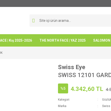
CE | Kış 2025-2026
THE NORTH FACE | YAZ 2025
SALOMON -
UK
Swiss Eye
SWISS 12101 GAR
4.342,60 TL
%5
4.
Kategori
Gözlü
Marka
Swiss