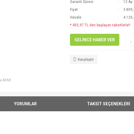
Garanti Süresi
12 Ay
Fiyat
3.809,
Havale
4.125,
* 455,97 TL den başlayan taksitlerle!!
GELİNCE HABER VER
Karşılaştır
ALARMI
YORUMLAR
TAKSİT SEÇENEKLERİ