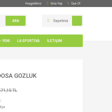
Hoşgeldiniz
Giriş Yap
Üye Ol
ARA
Sepetiniz
 YENİ
LA SPORTIVA
İLETİŞİM
DOSA GOZLUK
571,15 TL
k
 Eye