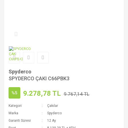
Spyderco
SPYDERCO ÇAKI C66PBK3
9.278,78 TL
%5
9.767,14 TL
Kategori
Çakılar
Marka
Spyderco
Garanti Süresi
12 Ay