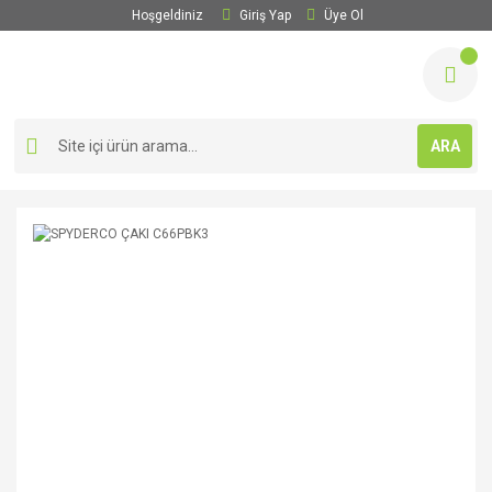
Hoşgeldiniz
Giriş Yap
Üye Ol
ARA