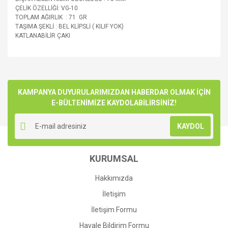
ÇELİK ÖZELLİĞİ: VG-10
TOPLAM AĞIRLIK : 71 GR
TAŞIMA ŞEKLİ : BEL KLİPSLİ ( KILIF YOK)
KATLANABİLİR ÇAKI
Bu ürünün fiyat bilgisi, resim, ürün açıklamalarında ve diğer
konularda yetersiz gördüğünüz noktaları öneri formunu
Bu ürüne ilk yorumu siz yapın!
kullanarak tarafımıza iletebilirsiniz.
Görüş ve önerileriniz için teşekkür ederiz.
KAMPANYA DUYURULARIMIZDAN HABERDAR OLMAK İÇİN
E-BÜLTENİMİZE KAYDOLABİLİRSİNİZ!
Yorum Yaz
Ürün resmi kalitesiz, bozuk veya görüntülenemiyor.
KAYDOL
Ürün açıklamasında eksik bilgiler bulunuyor.
Ürün bilgilerinde hatalar bulunuyor.
KURUMSAL
Ürün fiyatı diğer sitelerden daha pahalı.
Bu ürüne benzer farklı alternatifler olmalı.
Hakkımızda
İletişim
İletişim Formu
Havale Bildirim Formu