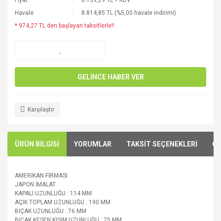
Fiyat
8.139,29 TL + KDV
Havale
8.814,85 TL (%5,00 havale indirimi)
* 974,27 TL den başlayan taksitlerle!!
GELİNCE HABER VER
Karşılaştır
ÜRÜN BİLGİSİ
YORUMLAR
TAKSİT SEÇENEKLERİ
ÖN
AMERİKAN FİRMASI
JAPON İMALAT
KAPALI UZUNLUĞU : 114 MM
AÇIK TOPLAM UZUNLUĞU : 190 MM
BIÇAK UZUNLUĞU : 76 MM
BIÇAK KESEN KISIM UZUNLUĞU : 75 MM