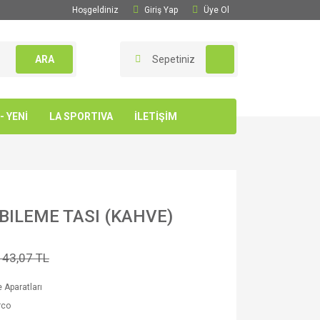
Hoşgeldiniz
Giriş Yap
Üye Ol
ARA
Sepetiniz
 YENİ
LA SPORTIVA
İLETİŞİM
BILEME TASI (KAHVE)
143,07 TL
 Aparatları
rco