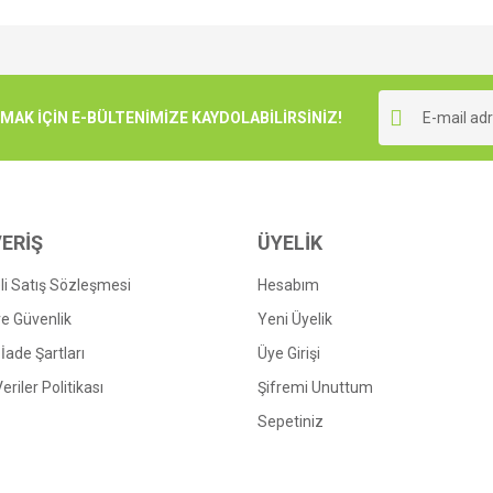
e diğer konularda yetersiz gördüğünüz noktaları öneri formunu kullanarak tarafımı
Bu ürüne ilk yorumu siz yapın!
r.
K İÇİN E-BÜLTENİMİZE KAYDOLABİLİRSİNİZ!
Yorum Yaz
ERİŞ
ÜYELİK
i Satış Sözleşmesi
Hesabım
 ve Güvenlik
Yeni Üyelik
 İade Şartları
Üye Girişi
Gönder
Veriler Politikası
Şifremi Unuttum
Sepetiniz