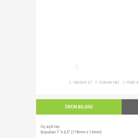
TAVSİYE ET
YORUM YAZ
FİYAT 
ÜRÜN BİLGİSİ
Üç açılı taş
Boyutları
7 "
x
0,5
" (
178mm
x 13mm
)