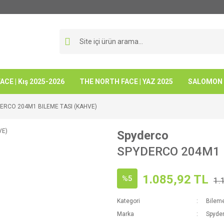
CE | Kış 2025-2026
THE NORTH FACE | YAZ 2025
SALOMON -
ERCO 204M1 BILEME TASI (KAHVE)
Spyderco
SPYDERCO 204M1 
1.085,92 TL
%5
1.
Kategori
Bileme
Marka
Spyde