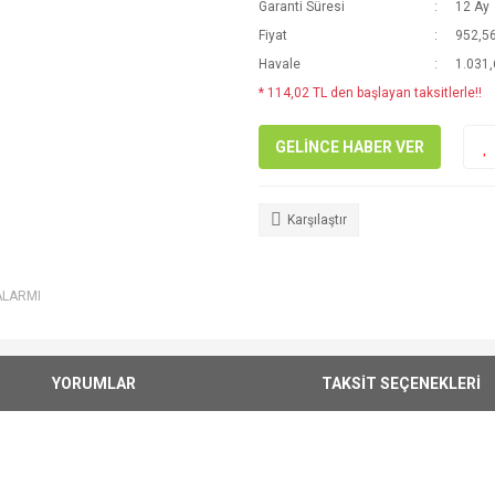
Garanti Süresi
12 Ay
Fiyat
952,56
Havale
1.031,
* 114,02 TL den başlayan taksitlerle!!
GELİNCE HABER VER
Karşılaştır
ALARMI
YORUMLAR
TAKSİT SEÇENEKLERİ