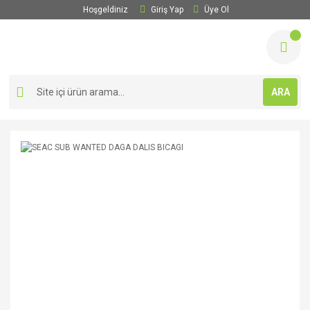
Hoşgeldiniz
Giriş Yap
Üye Ol
ARA