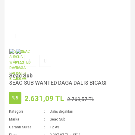
Seac Sub
SEAC SUB WANTED DAGA DALIS BICAGI
2.631,09 TL
%5
2.769,57 TL
Kategori
Dalış Bıçakları
Marka
Seac Sub
Garanti Süresi
12 Ay