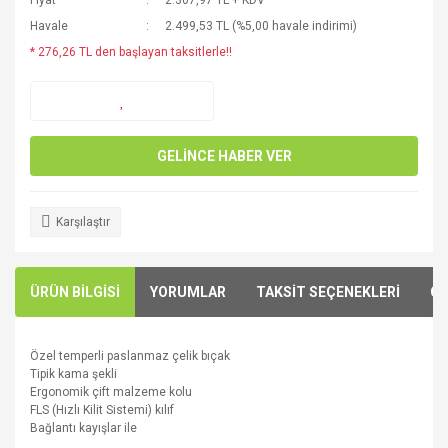
Fiyat
2.307,97 TL + KDV
Havale
2.499,53 TL (%5,00 havale indirimi)
* 276,26 TL den başlayan taksitlerle!!
GELİNCE HABER VER
Karşılaştır
ÜRÜN BİLGİSİ
YORUMLAR
TAKSİT SEÇENEKLERİ
ÖN
Özel temperli
paslanmaz çelik bıçak
Tipik
kama
şekli
Ergonomik
çift
malzeme kolu
FLS
(Hızlı
Kilit Sistemi
)
kılıf
Bağlantı kayışlar ile