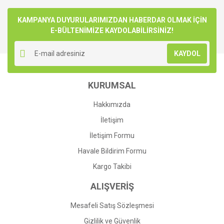
Bu ürüne ilk yorumu siz yapın!
kullanarak tarafımıza iletebilirsiniz.
Görüş ve önerileriniz için teşekkür ederiz.
KAMPANYA DUYURULARIMIZDAN HABERDAR OLMAK İÇİN
E-BÜLTENİMİZE KAYDOLABİLİRSİNİZ!
Yorum Yaz
Ürün resmi kalitesiz, bozuk veya görüntülenemiyor.
KAYDOL
Ürün açıklamasında eksik bilgiler bulunuyor.
Ürün bilgilerinde hatalar bulunuyor.
KURUMSAL
Ürün fiyatı diğer sitelerden daha pahalı.
Bu ürüne benzer farklı alternatifler olmalı.
Hakkımızda
İletişim
İletişim Formu
Havale Bildirim Formu
Gönder
Kargo Takibi
ALIŞVERİŞ
Mesafeli Satış Sözleşmesi
Gizlilik ve Güvenlik