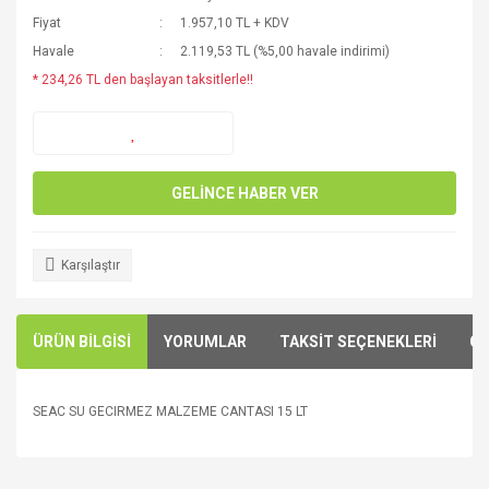
Fiyat
1.957,10 TL + KDV
Havale
2.119,53 TL (%5,00 havale indirimi)
* 234,26 TL den başlayan taksitlerle!!
GELİNCE HABER VER
Karşılaştır
ÜRÜN BİLGİSİ
YORUMLAR
TAKSİT SEÇENEKLERİ
ÖN
SEAC SU GECIRMEZ MALZEME CANTASI 15 LT
Bu ürünün fiyat bilgisi, resim, ürün açıklamalarında ve diğer
konularda yetersiz gördüğünüz noktaları öneri formunu