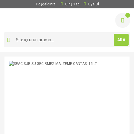
Hoşgeldiniz
Giriş Yap
Üye Ol
ARA