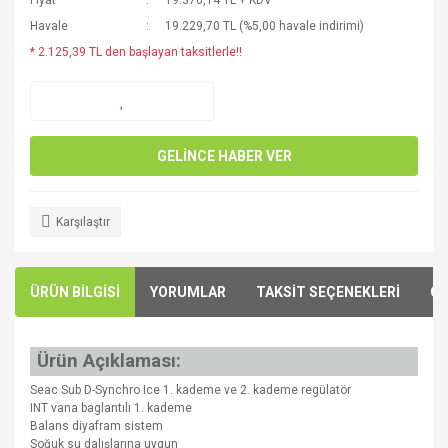
Fiyat
19.370,14 TL + KDV
Havale
19.229,70 TL (%5,00 havale indirimi)
* 2.125,39 TL den başlayan taksitlerle!!
GELİNCE HABER VER
Karşılaştır
ÜRÜN BİLGİSİ
YORUMLAR
TAKSİT SEÇENEKLERİ
ÖN
Ürün Açıklaması:
Seac Sub D-Synchro Ice 1. kademe ve 2. kademe regülatör
INT vana baglantılı 1. kademe
Balans diyafram sistem
Soğuk su dalışlarına uygun