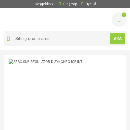
Hoşgeldiniz
Giriş Yap
Üye Ol
ARA