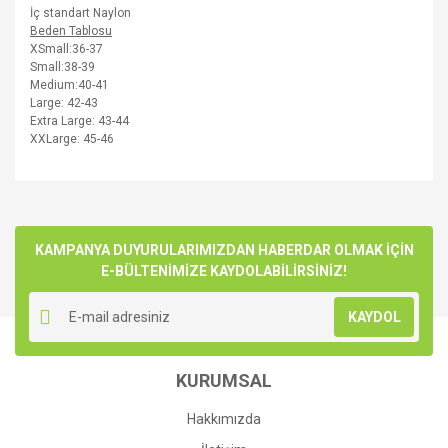
İ
ç standart
Naylon
Beden Tablosu
XSmall:36-37
Small:38-39
Medium:40-41
Large: 42-43
Extra Large: 43-44
XXLarge: 45-46
Bu ürünün fiyat bilgisi, resim, ürün açıklamalarında ve diğer
konularda yetersiz gördüğünüz noktaları öneri formunu
Bu ürüne ilk yorumu siz yapın!
kullanarak tarafımıza iletebilirsiniz.
Görüş ve önerileriniz için teşekkür ederiz.
KAMPANYA DUYURULARIMIZDAN HABERDAR OLMAK İÇİN
E-BÜLTENİMİZE KAYDOLABİLİRSİNİZ!
Yorum Yaz
Ürün resmi kalitesiz, bozuk veya görüntülenemiyor.
KAYDOL
Ürün açıklamasında eksik bilgiler bulunuyor.
Ürün bilgilerinde hatalar bulunuyor.
KURUMSAL
Ürün fiyatı diğer sitelerden daha pahalı.
Bu ürüne benzer farklı alternatifler olmalı.
Hakkımızda