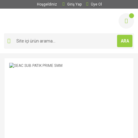
Hoşgeldiniz
Giriş Yap
Üye Ol
ARA