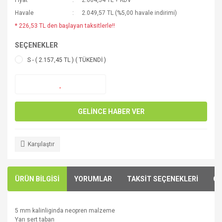
Fiyat
2.064,54 TL + KDV
Havale
2.049,57 TL (%5,00 havale indirimi)
* 226,53 TL den başlayan taksitlerle!!
SEÇENEKLER
S - ( 2.157,45 TL ) ( TÜKENDİ )
GELİNCE HABER VER
Karşılaştır
ÜRÜN BİLGİSİ
YORUMLAR
TAKSİT SEÇENEKLERİ
ÖN
5 mm kalinliginda neopren malzeme
Yarı sert
taban