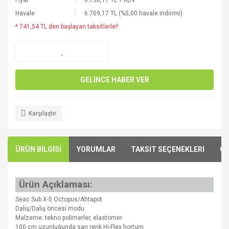
Fiyat
6.758,17 TL + KDV
Havale
6.709,17 TL (%5,00 havale indirimi)
* 741,54 TL den başlayan taksitlerle!!
GELİNCE HABER VER
Karşılaştır
ÜRÜN BİLGİSİ
YORUMLAR
TAKSİT SEÇENEKLERİ
ÖN
Ürün Açıklaması:
Seac Sub X-5 Octopus/Ahtapot
Dalış/Dalış öncesi modu
Malzeme: tekno polimerler, elastomer
100 cm uzunluğunda sarı renk Hi-Flex hortum