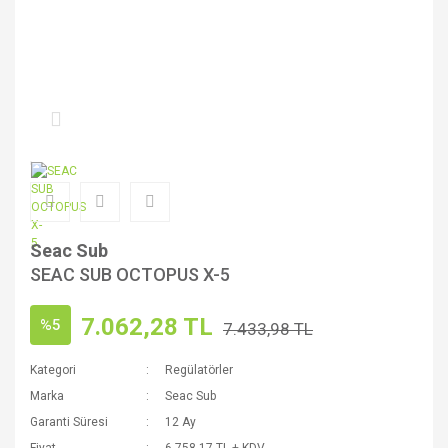
Seac Sub
SEAC SUB OCTOPUS X-5
7.062,28 TL
%5
7.433,98 TL
Kategori
Regülatörler
Marka
Seac Sub
Garanti Süresi
12 Ay