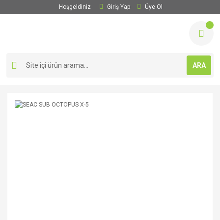
Hoşgeldiniz
Giriş Yap
Üye Ol
ARA