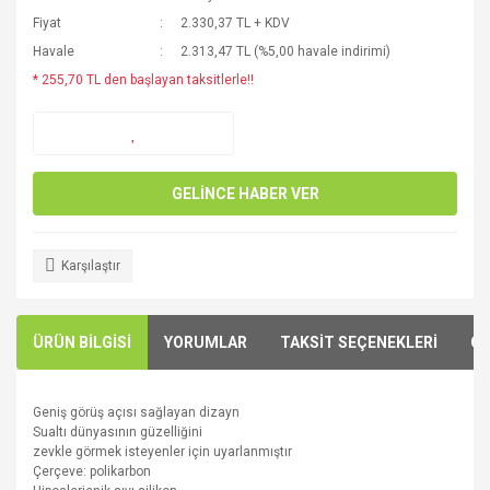
Fiyat
2.330,37 TL + KDV
Havale
2.313,47 TL (%5,00 havale indirimi)
* 255,70 TL den başlayan taksitlerle!!
GELİNCE HABER VER
Karşılaştır
ÜRÜN BİLGİSİ
YORUMLAR
TAKSİT SEÇENEKLERİ
ÖN
G
eniş
görüş açısı sağlayan dizayn
S
ualtı
dünyasının
güzelliğini
zevkle
görmek
isteyenler
için
uyarlanmıştır
Çerçeve:
polikarbon