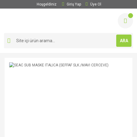
Hoşgeldiniz
Giriş Yap
Üye Ol
ARA