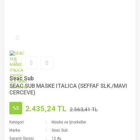
Seac Sub
SEAC SUB MASKE ITALICA (SEFFAF SLK./MAVI
CERCEVE)
2.435,24 TL
%5
2.563,41 TL
Kategori
Maske ve Şnorkeller
Marka
Seac Sub
Garanti Süresi
12 Ay