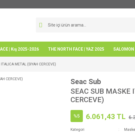
CE | Kış 2025-2026
THE NORTH FACE | YAZ 2025
SALOMON -
ITALICA METAL (SIYAH CERCEVE)
Seac Sub
SEAC SUB MASKE I
CERCEVE)
6.061,43 TL
%5
6.
Kategori
Maske 