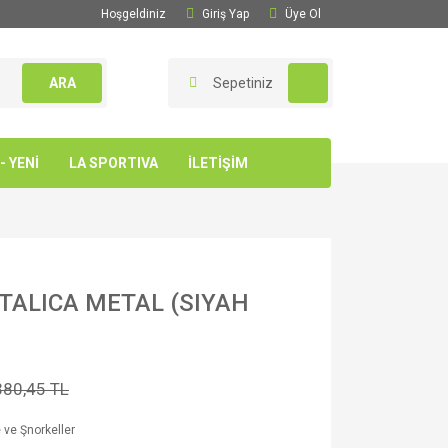
Hoşgeldiniz
Giriş Yap
Üye Ol
ARA
Sepetiniz
 YENİ
LA SPORTIVA
İLETİŞİM
TALICA METAL (SIYAH
380,45 TL
ve Şnorkeller