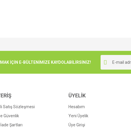
e diğer konularda yetersiz gördüğünüz noktaları öneri formunu kullanarak tarafımı
Bu ürüne ilk yorumu siz yapın!
r.
K İÇİN E-BÜLTENİMİZE KAYDOLABİLİRSİNİZ!
Yorum Yaz
ERİŞ
ÜYELİK
i Satış Sözleşmesi
Hesabım
 ve Güvenlik
Yeni Üyelik
 İade Şartları
Üye Girişi