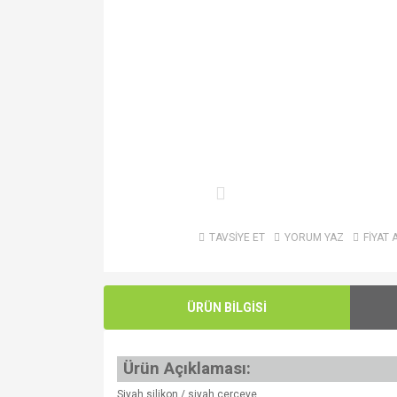
TAVSİYE ET
YORUM YAZ
FİYAT 
ÜRÜN BİLGİSİ
Ürün Açıklaması:
Siyah silikon / siyah çerçeve