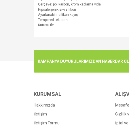
Çerçeve: polikarbon, krom kaplama vidalı
Hipoalerjenik sıvı silikon
Ayarlanabilir silikon kayış
Tempered tek cam
Kutusu ile
Bu ürünün fiyat bilgisi, resim, ürün açıklamalarında v
Görüş ve önerileriniz için teşekkür ederiz.
Ürün resmi kalitesiz, bozuk veya görüntülenemiyo
KAMPANYA DUYURULARIMIZDAN HABERDAR OLMA
Ürün açıklamasında eksik bilgiler bulunuyor.
Ürün bilgilerinde hatalar bulunuyor.
Ürün fiyatı diğer sitelerden daha pahalı.
Bu ürüne benzer farklı alternatifler olmalı.
KURUMSAL
ALIŞV
Hakkımızda
Mesafel
İletişim
Gizlilik
İletişim Formu
İptal ve