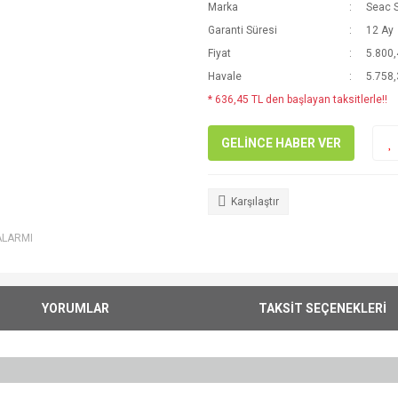
Marka
Seac 
Garanti Süresi
12 Ay
Fiyat
5.800,
Havale
5.758,
* 636,45 TL den başlayan taksitlerle!!
GELİNCE HABER VER
Karşılaştır
ALARMI
YORUMLAR
TAKSİT SEÇENEKLERİ