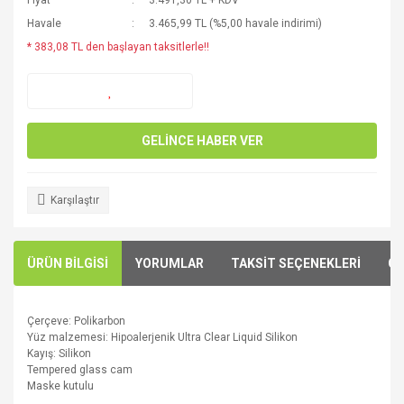
Fiyat
3.491,30 TL + KDV
Havale
3.465,99 TL (%5,00 havale indirimi)
* 383,08 TL den başlayan taksitlerle!!
GELİNCE HABER VER
Karşılaştır
ÜRÜN BİLGİSİ
YORUMLAR
TAKSİT SEÇENEKLERİ
ÖN
Çerçeve:
P
olikarbon
Yüz malzemesi: H
ipoalerjenik
Ultra Clear
Liquid Silikon
Kayış:
Silikon
Tempered glass cam
Maske kutulu