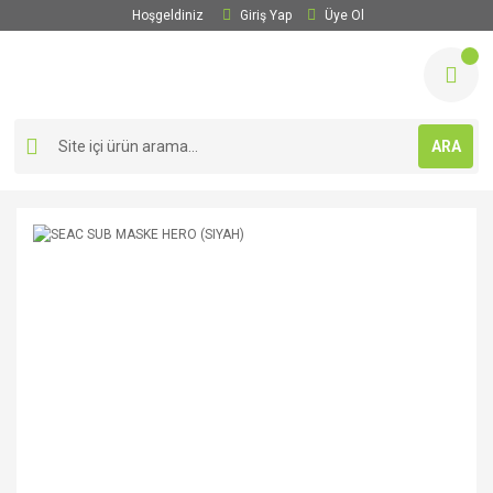
Hoşgeldiniz
Giriş Yap
Üye Ol
ARA