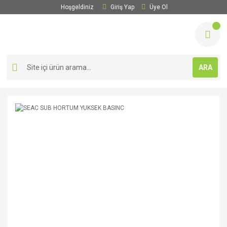
Hoşgeldiniz
Giriş Yap
Üye Ol
ARA