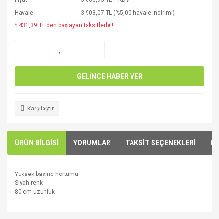
Fiyat
3.603,95 TL + KDV
Havale
3.903,07 TL (%5,00 havale indirimi)
* 431,39 TL den başlayan taksitlerle!!
GELİNCE HABER VER
Karşılaştır
ÜRÜN BİLGİSİ
YORUMLAR
TAKSİT SEÇENEKLERİ
ÖN
Yuksek basinc hortumu
Siyah renk
80 cm uzunluk
Bu ürünün fiyat bilgisi, resim, ürün açıklamalarında ve diğer