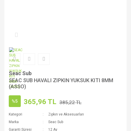
Seac Sub
SEAC SUB HAVALI ZIPKIN YUKSUK KITI 8MM
(ASSO)
365,96 TL
%5
385,22 TL
Kategori
Zıpkın ve Aksesuarları
Marka
Seac Sub
Garanti Süresi
12 Ay