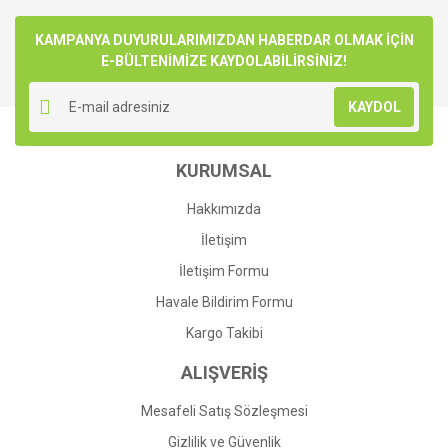
Bu ürüne ilk yorumu siz yapın!
kullanarak tarafımıza iletebilirsiniz.
Görüş ve önerileriniz için teşekkür ederiz.
KAMPANYA DUYURULARIMIZDAN HABERDAR OLMAK İÇİN
E-BÜLTENİMİZE KAYDOLABİLİRSİNİZ!
Yorum Yaz
Ürün resmi kalitesiz, bozuk veya görüntülenemiyor.
KAYDOL
Ürün açıklamasında eksik bilgiler bulunuyor.
Ürün bilgilerinde hatalar bulunuyor.
KURUMSAL
Ürün fiyatı diğer sitelerden daha pahalı.
Bu ürüne benzer farklı alternatifler olmalı.
Hakkımızda
İletişim
İletişim Formu
Havale Bildirim Formu
Gönder
Kargo Takibi
ALIŞVERİŞ
Mesafeli Satış Sözleşmesi
Gizlilik ve Güvenlik