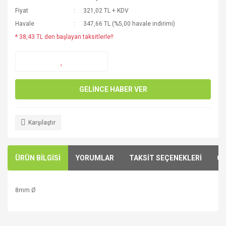
Fiyat
321,02 TL + KDV
Havale
347,66 TL (%5,00 havale indirimi)
* 38,43 TL den başlayan taksitlerle!!
GELİNCE HABER VER
Karşılaştır
ÜRÜN BİLGİSİ
YORUMLAR
TAKSİT SEÇENEKLERİ
ÖN
8mm
Ø
Bu ürünün fiyat bilgisi, resim, ürün açıklamalarında ve diğer
konularda yetersiz gördüğünüz noktaları öneri formunu