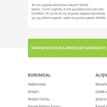
40
mm çapında
alüminyum
alaşımlı silindir
.
Namlu
:
13
mm çapında
,
8 mm
şiş
kullanımına izin verir.
Özellikler:
30 cm
ile 95
cm
arasında değişen
boyutlarda
şiş
, şiş yükleme aparatı
,
zıpkın ve
çantası
pakete dahildir.
Bu ürünün fiyat bilgisi, resim, ürün açıklamalarında v
Görüş ve önerileriniz için teşekkür ederiz.
Ürün resmi kalitesiz, bozuk veya görüntülenemiyo
KAMPANYA DUYURULARIMIZDAN HABERDAR OLMA
Ürün açıklamasında eksik bilgiler bulunuyor.
Ürün bilgilerinde hatalar bulunuyor.
Ürün fiyatı diğer sitelerden daha pahalı.
Bu ürüne benzer farklı alternatifler olmalı.
KURUMSAL
ALIŞV
Hakkımızda
Mesafel
İletişim
Gizlilik
İletişim Formu
İptal ve
Havale Bildirim Formu
Kişisel 