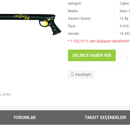
Kategori
Zıpkın
Marka
Seac 
Garanti Süresi
12 Ay
Fiyat
9.633,
Havale
10.433
* 1.153,19 TL den başlayan taksitlerle!!
GELİNCE HABER VER
Karşılaştır
ALARMI
YORUMLAR
TAKSİT SEÇENEKLERİ