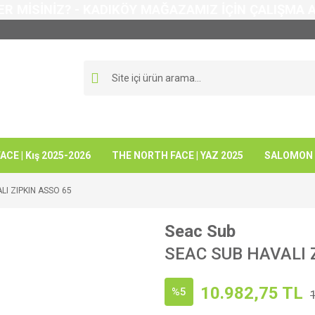
ER MİSİNİZ? - KADIKÖY MAĞAZAMIZ İÇİN ÇALIŞMA
CE | Kış 2025-2026
THE NORTH FACE | YAZ 2025
SALOMON -
LI ZIPKIN ASSO 65
Seac Sub
SEAC SUB HAVALI 
10.982,75 TL
%5