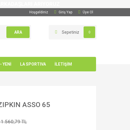
 ARKADAŞLARI ARIYORUZ
Hoşgeldiniz
Giriş Yap
Üye Ol
ARA
Sepetiniz
0
 YENİ
LA SPORTIVA
İLETİŞİM
ZIPKIN ASSO 65
11.560,79 TL