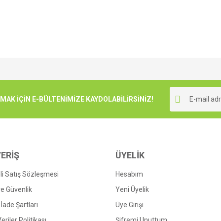
e diğer konularda yetersiz gördüğünüz noktaları öneri formunu kullanarak tarafımı
Bu ürüne ilk yorumu siz yapın!
r.
K İÇİN E-BÜLTENİMİZE KAYDOLABİLİRSİNİZ!
Yorum Yaz
ERİŞ
ÜYELİK
i Satış Sözleşmesi
Hesabım
 ve Güvenlik
Yeni Üyelik
 İade Şartları
Üye Girişi
Gönder
Veriler Politikası
Şifremi Unuttum