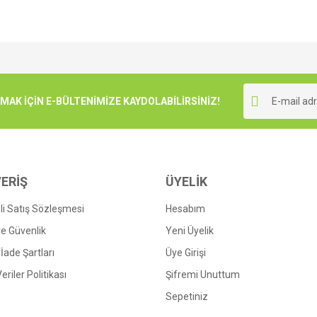
e diğer konularda yetersiz gördüğünüz noktaları öneri formunu kullanarak tarafımı
Bu ürüne ilk yorumu siz yapın!
r.
K İÇİN E-BÜLTENİMİZE KAYDOLABİLİRSİNİZ!
Yorum Yaz
ERİŞ
ÜYELİK
i Satış Sözleşmesi
Hesabım
 ve Güvenlik
Yeni Üyelik
 İade Şartları
Üye Girişi
Gönder
Veriler Politikası
Şifremi Unuttum
Sepetiniz