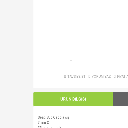
TAVSİYE ET
YORUM YAZ
FİYAT 
ÜRÜN BİLGİSİ
Seac Sub Caccia şiş
7mm
Ø
75 cm uzunluk