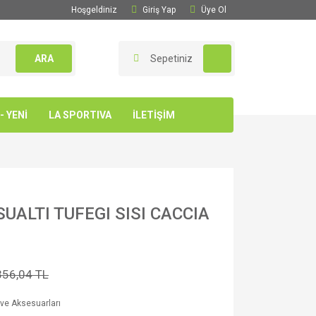
Hoşgeldiniz
Giriş Yap
Üye Ol
ARA
Sepetiniz
 YENİ
LA SPORTIVA
İLETİŞİM
UALTI TUFEGI SISI CACCIA
356,04 TL
 ve Aksesuarları