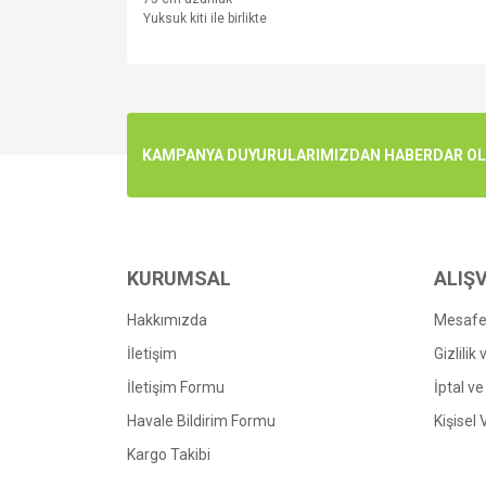
Yuksuk kiti ile birlikte
Bu ürünün fiyat bilgisi, resim, ürün açıklamalarında v
Görüş ve önerileriniz için teşekkür ederiz.
Ürün resmi kalitesiz, bozuk veya görüntülenemiyo
KAMPANYA DUYURULARIMIZDAN HABERDAR OLMA
Ürün açıklamasında eksik bilgiler bulunuyor.
Ürün bilgilerinde hatalar bulunuyor.
Ürün fiyatı diğer sitelerden daha pahalı.
Bu ürüne benzer farklı alternatifler olmalı.
KURUMSAL
ALIŞV
Hakkımızda
Mesafel
İletişim
Gizlilik
İletişim Formu
İptal ve
Havale Bildirim Formu
Kişisel 
Kargo Takibi