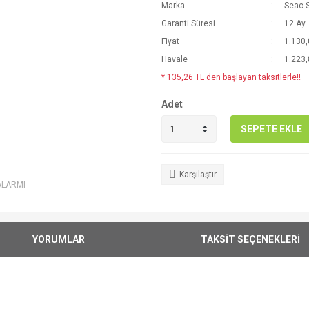
Marka
Seac 
Garanti Süresi
12 Ay
Fiyat
1.130,
Havale
1.223,
* 135,26 TL den başlayan taksitlerle!!
Adet
SEPETE EKLE
Karşılaştır
ALARMI
YORUMLAR
TAKSİT SEÇENEKLERİ