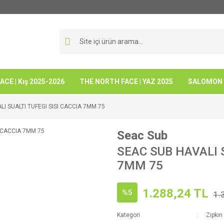
CE | Kış 2025-2026
THE NORTH FACE | YAZ 2025
SALOMON -
I SUALTI TUFEGI SISI CACCIA 7MM 75
Seac Sub
SEAC SUB HAVALI S
7MM 75
1.288,24 TL
%5
1.
Kategori
Zıpkın