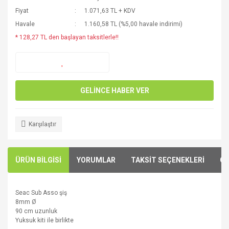
Fiyat
1.071,63 TL + KDV
Havale
1.160,58 TL (%5,00 havale indirimi)
* 128,27 TL den başlayan taksitlerle!!
GELİNCE HABER VER
Karşılaştır
ÜRÜN BİLGİSİ
YORUMLAR
TAKSİT SEÇENEKLERİ
ÖN
Seac Sub Asso şiş
8mm
Ø
90 cm uzunluk
Yuksuk kiti ile birlikte