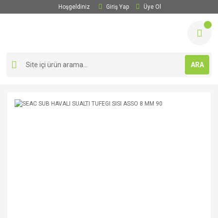
Hoşgeldiniz
Giriş Yap
Üye Ol
ARA