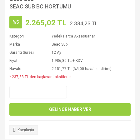
SEAC SUB BC HORTUMU
2.265,02 TL
%5
2.384,23 TL
Kategori
Yedek Parça Aksesuarlar
Marka
Seac Sub
Garanti Süresi
12 Ay
Fiyat
1.986,86 TL + KDV
Havale
2.151,77 TL (%5,00 havale indirimi)
* 237,83 TL den başlayan taksitlerle!!
GELİNCE HABER VER
Karşılaştır