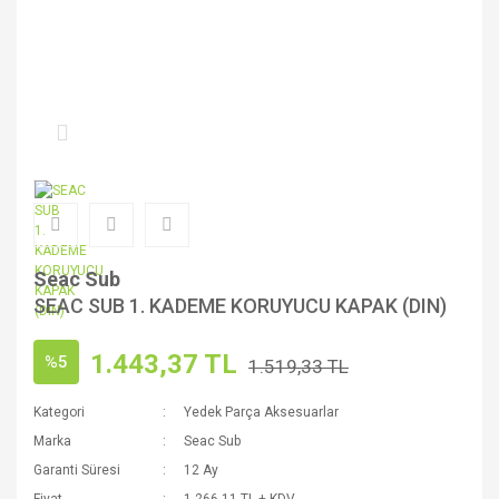
Seac Sub
SEAC SUB 1. KADEME KORUYUCU KAPAK (DIN)
1.443,37 TL
%5
1.519,33 TL
Kategori
Yedek Parça Aksesuarlar
Marka
Seac Sub
Garanti Süresi
12 Ay