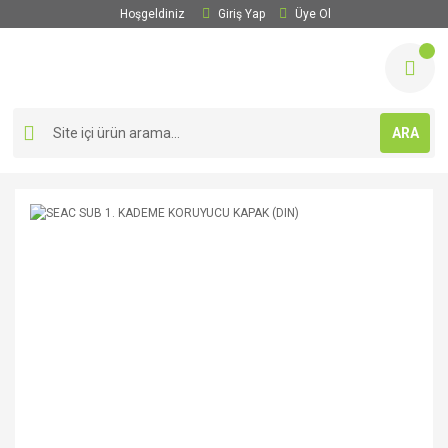
Hoşgeldiniz
Giriş Yap
Üye Ol
ARA