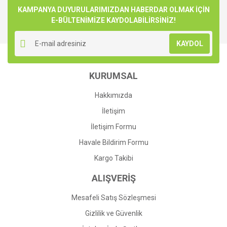
Görüş ve önerileriniz için teşekkür ederiz.
KAMPANYA DUYURULARIMIZDAN HABERDAR OLMAK İÇİN
E-BÜLTENİMİZE KAYDOLABİLİRSİNİZ!
Yorum Yaz
Ürün resmi kalitesiz, bozuk veya görüntülenemiyor.
KAYDOL
Ürün açıklamasında eksik bilgiler bulunuyor.
Ürün bilgilerinde hatalar bulunuyor.
KURUMSAL
Ürün fiyatı diğer sitelerden daha pahalı.
Bu ürüne benzer farklı alternatifler olmalı.
Hakkımızda
İletişim
İletişim Formu
Havale Bildirim Formu
Gönder
Kargo Takibi
ALIŞVERİŞ
Mesafeli Satış Sözleşmesi
Gizlilik ve Güvenlik