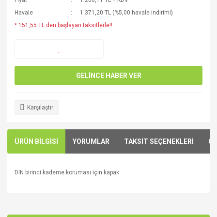
Fiyat
1.266,11 TL + KDV
Havale
1.371,20 TL (%5,00 havale indirimi)
* 151,55 TL den başlayan taksitlerle!!
GELİNCE HABER VER
Karşılaştır
ÜRÜN BİLGİSİ
YORUMLAR
TAKSİT SEÇENEKLERİ
ÖN
DIN
birinci kademe
koruması için
kapak
Bu ürünün fiyat bilgisi, resim, ürün açıklamalarında ve diğer
konularda yetersiz gördüğünüz noktaları öneri formunu
Bu ürüne ilk yorumu siz yapın!
kullanarak tarafımıza iletebilirsiniz.