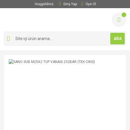
Hoşgeldiniz
Giriş Yap
Üye Ol
ARA