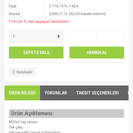
Fiyat
2.770,74 TL + KDV
Havale
3.000,71 TL (%5,00 havale indirimi)
* 331,66 TL den başlayan taksitlerle!!
SEPETE EKLE
HEMEN AL
Karşılaştır
ÜRÜN BİLGİSİ
YORUMLAR
TAKSİT SEÇENEKLERİ
ÖN
Ürün Açıklaması:
M25x2 tüp vanası
Tek çıkış
DIN veya INT olarak kullanılabilir.