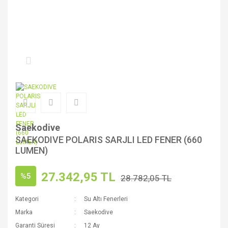
Saekodive
SAEKODIVE POLARIS SARJLI LED FENER (660
LUMEN)
27.342,95 TL
%5
28.782,05 TL
Kategori
Su Altı Fenerleri
Marka
Saekodive
Garanti Süresi
12 Ay