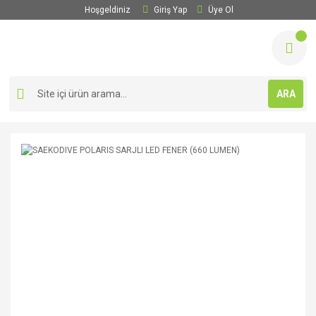
Hoşgeldiniz
Giriş Yap
Üye Ol
ARA