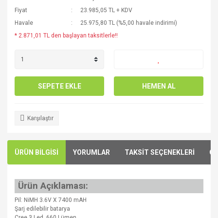
Fiyat
23.985,05 TL + KDV
Havale
25.975,80 TL (%5,00 havale indirimi)
* 2.871,01 TL den başlayan taksitlerle!!
SEPETE EKLE
HEMEN AL
Karşılaştır
ÜRÜN BİLGİSİ
YORUMLAR
TAKSİT SEÇENEKLERİ
ÖN
Ürün Açıklaması:
Pil: NiMH 3.6V X 7400 mAH
Şarj edilebilir batarya
Cree 3 Led, 660 Lümen